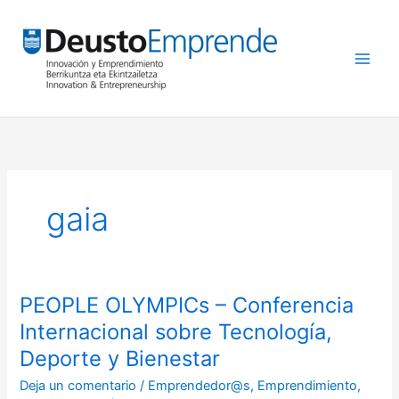
Ir
al
contenido
gaia
PEOPLE OLYMPICs – Conferencia
PEOPLE
OLYMPICs
Internacional sobre Tecnología,
–
Deporte y Bienestar
Conferencia
Deja un comentario
/
Emprendedor@s
,
Emprendimiento
,
Internacional