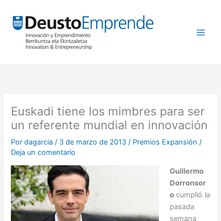
Ir
al
contenido
Euskadi tiene los mimbres para ser
un referente mundial en innovación
Por
dagarcia
/
3 de marzo de 2013
/
Premios Expansión
/
Deja un comentario
Guillermo
Dorronsor
o
cumplió la
pasada
semana