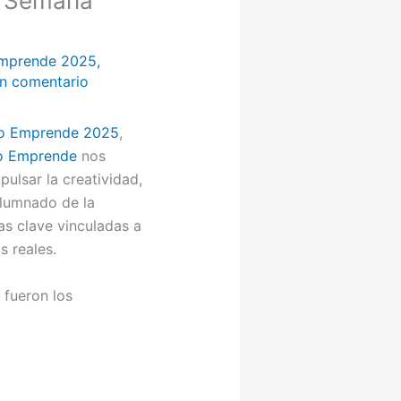
a Semana
mprende 2025
,
un comentario
o Emprende 2025
,
o Emprende
nos
ulsar la creatividad,
alumnado de la
as clave vinculadas a
s reales.
 fueron los