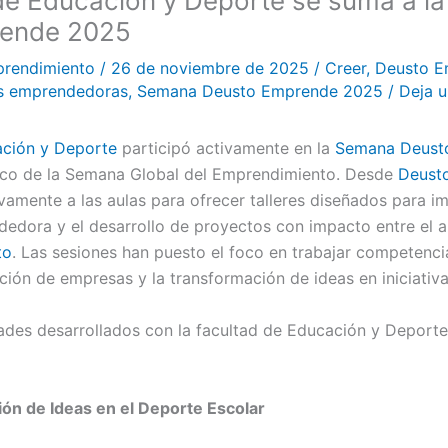
de Educación y Deporte se suma a l
ende 2025
prendimiento
/
26 de noviembre de 2025
/
Creer
,
Deusto E
s emprendedoras
,
Semana Deusto Emprende 2025
/
Deja 
ación y Deporte
participó activamente en la
Semana Deust
rco de la Semana Global del Emprendimiento. Desde
Deust
mente a las aulas para ofrecer talleres diseñados para imp
edora y el desarrollo de proyectos con impacto entre el 
to
. Las sesiones han puesto el foco en trabajar competenci
ación de empresas y la transformación de ideas en iniciativa
dades desarrollados con la facultad de Educación y Deporte
ión de Ideas en el Deporte Escolar