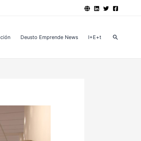
Buscar
ación
Deusto Emprende News
I+E+t