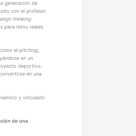
 la generación de
unto con el profesor
esign thinking
s para retos reales
e como el
pitching
,
yándose en un
royecto deportivo,
convertirse en una
dinámico y vinculado
ación de una