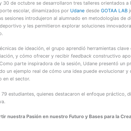
 y 30 de octubre se desarrollaron tres talleres orientados a
eporte escolar, dinamizados por
Udane
desde
GOTAA LAB
j
tas sesiones introdujeron al alumnado en metodologías de
d
deportivo y les permitieron explorar soluciones innovadora
o.
écnicas de ideación, el grupo aprendió herramientas clav
iación, y cómo ofrecer y recibir
feedback
constructivo apo
 Como parte inspiradora de la sesión, Udane presentó un p
o un ejemplo real de cómo una idea puede evolucionar y 
o en el sector.
n 79 estudiantes, quienes destacaron el enfoque práctico, 
va.
rtir nuestra Pasión en nuestro Futuro y Bases para la Cre