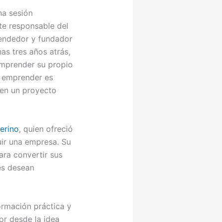
na sesión
te responsable del
rendedor y fundador
as tres años atrás,
emprender su propio
e emprender es
 en un proyecto
erino
, quien ofreció
uir una empresa. Su
ra convertir sus
nes desean
ormación práctica y
or desde la idea