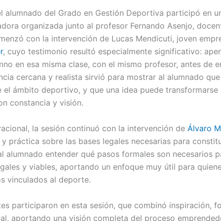
el alumnado del Grado en Gestión Deportiva participó en u
adora organizada junto al profesor Fernando Asenjo, docen
menzó con la intervención de Lucas Mendicuti, joven emp
r
, cuyo testimonio resultó especialmente significativo: apen
mno en esa misma clase, con el mismo profesor, antes de 
ncia cercana y realista sirvió para mostrar al alumnado qu
e el ámbito deportivo, y que una idea puede transformarse
con constancia y visión.
acional, la sesión continuó con la intervención de
Álvaro M
 y práctica sobre las bases legales necesarias para constit
al alumnado entender qué pasos formales son necesarios pa
legales y viables, aportando un enfoque muy útil para quie
s vinculados al deporte.
tes participaron en esta sesión, que combinó inspiración, f
nal, aportando una visión completa del proceso emprended