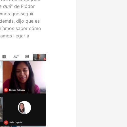
ra qué
” de Fiódor
emos que seguir
demás, dijo que es
eríamos saber cómo
íamos llegar a