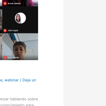
ne
,
webinar
/
Deja un
enzar hablando sobre
toconocimiento para