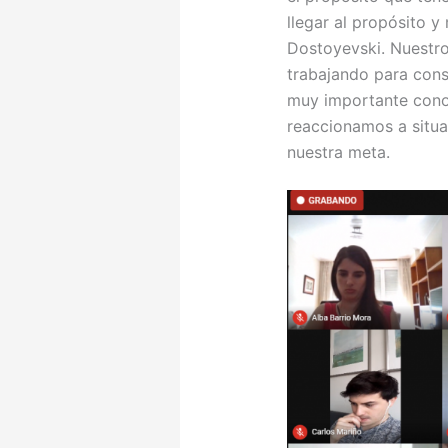
llegar al propósito y
Dostoyevski. Nuestr
trabajando para cons
muy importante cono
reaccionamos a situa
nuestra meta.