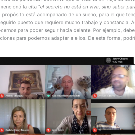
 mencionó la cita “
el secreto no está en vivir, sino saber pa
o propósito está acompañado de un sueño, para el que ten
eguirlo puesto que requiere mucho trabajo y constancia. A
cernos para poder seguir hacia delante. Por ejemplo, deb
ciones para podernos adaptar a ellos. De esta forma, podr