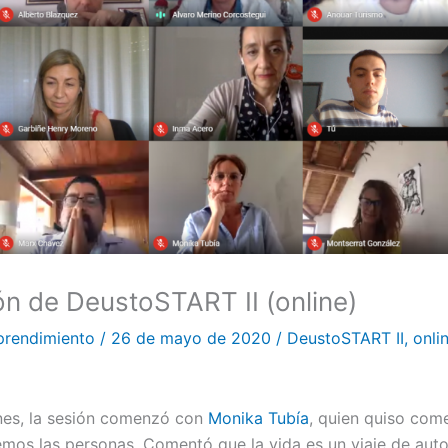
ón de DeustoSTART II (online)
prendimiento
/
26 de mayo de 2020
/
DeustoSTART II
,
onli
nes, la sesión comenzó con
Monika Tubía
, quien quiso com
emos las personas. Comentó que la vida es un viaje de au