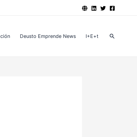
Buscar
ación
Deusto Emprende News
I+E+t