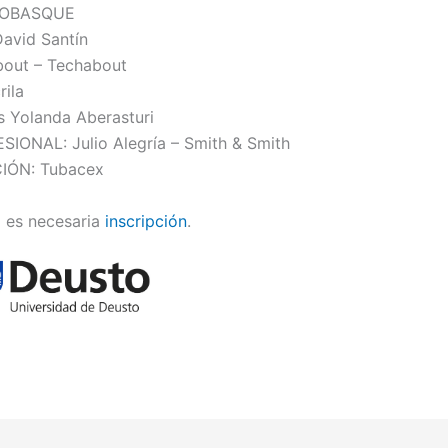
NOBASQUE
vid Santín
out – Techabout
ila
s Yolanda Aberasturi
ONAL: Julio Alegría – Smith & Smith
IÓN: Tubacex
 es necesaria
inscripción
.