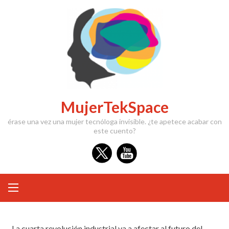
MujerTekSpace
érase una vez una mujer tecnóloga invisible. ¿te apetece acabar con
este cuento?
La cuarta revolución industrial va a afectar al futuro del