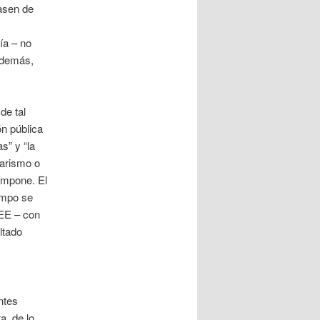
asen de
ía – no
 además,
de tal
ón pública
s” y “la
tarismo o
 impone. El
ampo se
-EE – con
ltado
ntes
a, de lo