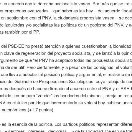
 un acuerdo con la derecha nacionalista vasca. Por más que se trat
as propuestas avanzadas – que haberlas las hay – del acuerdo fiscal
en septiembre con el PNV, la ciudadanía progresista vasca – se dec
 de izquierdas y/o socialistas las políticas de un gobierno del PNV, y
s también por el PP.
a del PSE-EE no prestó atención a quienes cuestionaban la idoneidad 
n clave de regeneración del proyecto socialista, y se lanzó a la opini
rgumento de que “el PNV ha aceptado todas las propuestas socialista
ha de ser útil”.Pero ciertamente, y a pesar de las consignas, el volun
 que llevó a adoptar tal posición política y argumental, el realismo se
udio del Gabinete de Prospecciones Sociológicas, cuyo trabajo de c
n mes después de haberse firmado el acuerdo entre el PNV y el PSE
habido tiempo para “vender” las bondades del mismo -, arroja un resu
PNV es el único partido que incrementaría su voto si hoy hubiese unas
s autonómicas (+1,7 puntos).
 es la esencia de la política. Los partidos políticos representan difere
» – sectores, intereses, ideologías,…- de la sociedad. De eso se trat