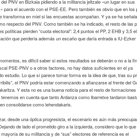
 del PNV en Bizkaia pidiendo a la militancia jeltzale «un lugar en sus
 para el acuerdo con el PSE-EE. Pero también es obvio que en los 
se transforma en miel si las encuestas acompañan. Y ya se ha señala
timo respecto del PNV. Como también se ha indicado, el resto de las p
s políticas pierden “cuota electoral”: 2,4 puntos el PP, 2 EHB y 3,5 
mación que perdería además un escaño que daría entrada a IU-Ezker 
omentos, es difícil saber si estos resultados se deberán o no a la fi
scal PSE-PNV o a otros factores, no hay datos suficientes en el ya
 estudio. Lo que sí parece tomar forma es la idea de que, tras su p
ribilis”, el PNV podría estar comenzando a afianzarse al frente del G
karitza. Y esta no es una buena noticia para el resto de formaciones 
 tenemos en cuenta que tanto Ardanza como Ibarretxe tardaron bas
 en consolidarse como lehendakaris.
izar, desde una óptica progresista, el escenario es aún más preocupa
jando de lado el prometido giro a la izquierda, considero que lo que 
 mayoría de su militancia y de “sus” electores de referencia es el