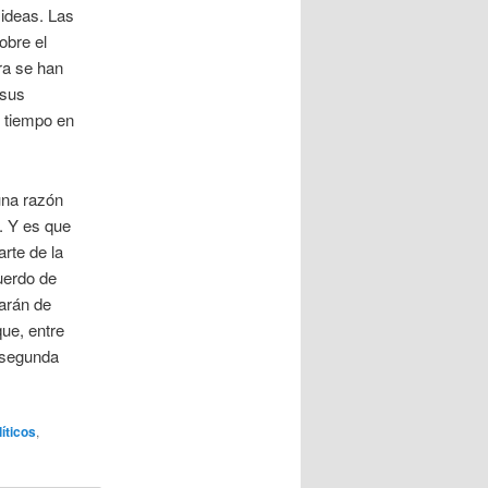
ideas. Las
obre el
ra se han
 sus
l tiempo en
una razón
. Y es que
rte de la
uerdo de
arán de
ue, entre
a segunda
líticos
,