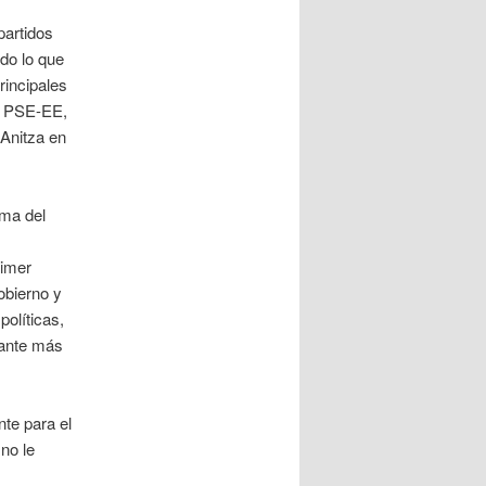
partidos
do lo que
rincipales
el PSE-EE,
Anitza en
rma del
rimer
obierno y
políticas,
tante más
nte para el
no le