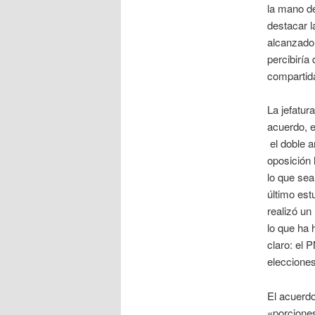
la mano de
destacar l
alcanzado 
percibiría
compartida
La jefatur
acuerdo, e
el doble a
oposición 
lo que sea
último est
realizó u
lo que ha 
claro: el 
eleccione
El acuerdo
«porciones