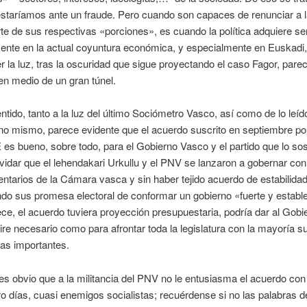
estaríamos ante un fraude. Pero cuando son capaces de renunciar a 
te de sus respectivas «porciones», es cuando la política adquiere se
ente en la actual coyuntura económica, y especialmente en Euskadi
er la luz, tras la oscuridad que sigue proyectando el caso Fagor, par
en medio de un gran túnel.
ntido, tanto a la luz del último Sociómetro Vasco, así como de lo leído
no mismo, parece evidente que el acuerdo suscrito en septiembre po
es bueno, sobre todo, para el Gobierno Vasco y el partido que lo so
vidar que el lehendakari Urkullu y el PNV se lanzaron a gobernar con
ntarios de la Cámara vasca y sin haber tejido acuerdo de estabilidad
do sus promesa electoral de conformar un gobierno «fuerte y estable
e, el acuerdo tuviera proyección presupuestaria, podría dar al Gobi
ire necesario como para afrontar toda la legislatura con la mayoría su
as importantes.
es obvio que a la militancia del PNV no le entusiasma el acuerdo con 
o días, cuasi enemigos socialistas; recuérdense si no las palabras d