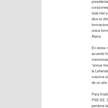
presidenta
corazones»
toda hiel 
dice el úl
formacione
única for
Álava.
En estos m
acuerdo fi
mencionado
“annus hor
la Lehenda
máxime si
de un año
Para final
PSE-EE. De
perdona la