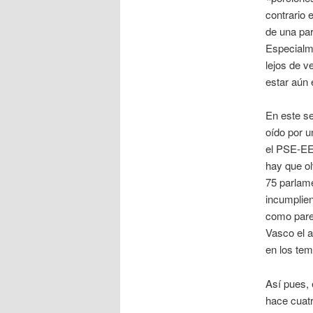
contrario 
de una par
Especialm
lejos de v
estar aún 
En este se
oído por u
el PSE-EE 
hay que ol
75 parlame
incumplien
como parec
Vasco el a
en los tem
Así pues, 
hace cuatr