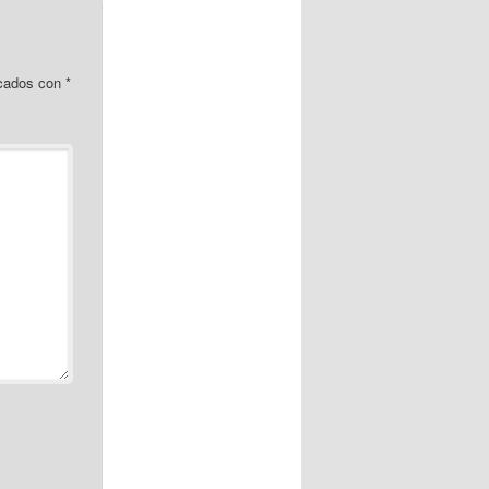
rcados con
*