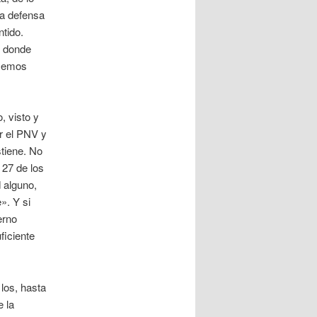
la defensa
ntido.
, donde
ecemos
, visto y
r el PNV y
stiene. No
 27 de los
 alguno,
». Y si
erno
ficiente
los, hasta
e la