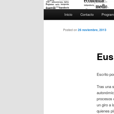
Menú principal
Inicio
Contacto
Program
Ir al contenido principal
Ir al contenido secundario
Posted on
26 noviembre, 2013
Eus
Escrito p
Tras una s
autonómic
procesos c
un giro a 
quienes pl