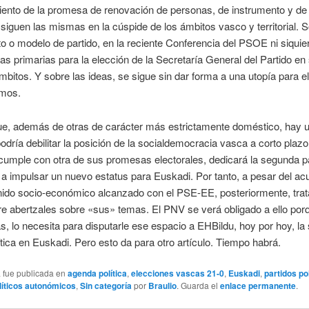
ento de la promesa de renovación de personas, de instrumento y de 
siguen las mismas en la cúspide de los ámbitos vasco y territorial. S
o o modelo de partido, en la reciente Conferencia del PSOE ni siquie
as primarias para la elección de la Secretaría General del Partido en
ámbitos. Y sobre las ideas, se sigue sin dar forma a una utopía para e
imos.
ue, además de otras de carácter más estrictamente doméstico, hay 
dría debilitar la posición de la socialdemocracia vasca a corto plazo
cumple con otra de sus promesas electorales, dedicará la segunda pa
a a impulsar un nuevo estatus para Euskadi. Por tanto, a pesar del ac
nido socio-económico alcanzado con el PSE-EE, posteriormente, trat
re abertzales sobre «sus» temas. El PNV se verá obligado a ello porq
s, lo necesita para disputarle ese espacio a EHBildu, hoy por hoy, l
ítica en Euskadi. Pero esto da para otro artículo. Tiempo habrá.
a fue publicada en
agenda política
,
elecciones vascas 21-0
,
Euskadi
,
partidos po
líticos autonómicos
,
Sin categoría
por
Braulio
. Guarda el
enlace permanente
.