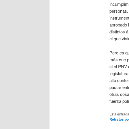
incumplimi
personas, 
instrument
aprobado l
distintos 
el que viv
Pero es q
más que po
si el PNV 
legislatur
alto conte
pactar ent
otras cosa
fuerza pol
Esta entrad
Retratos po