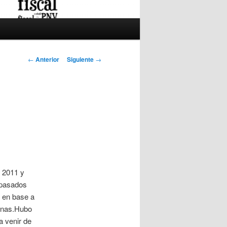
Navegación de
←
Anterior
Siguiente
→
entradas
s 2011 y
 pasados
a en base a
sonas.Hubo
a venir de