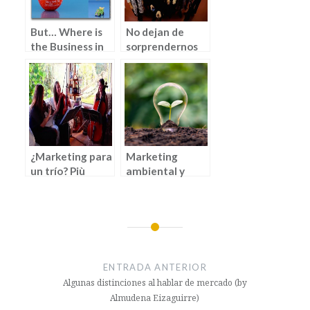
But… Where is
No dejan de
the Business in
sorprendernos
the Web? (by
los estudiantes.
Arrate Vidarte)
EIBM 2015
¿Marketing para
Marketing
un trío? Più
ambiental y
Mosso (By
socialmente
Raquel Gómez
responsable
Ramos)
ENTRADA ANTERIOR
Algunas distinciones al hablar de mercado (by
Almudena Eizaguirre)