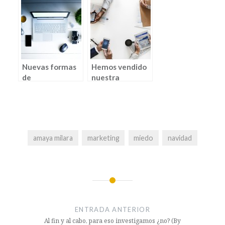
viajando (por
busca que el
Iker Zubiaur)
canal de venta
facilite la
compra al
cliente ( por
Leire Andres)
Nuevas formas
Hemos vendido
de
nuestra
comunicación,
privacidad, llega
nuevas formas
la publicidad
de generación
customatica
de valor ( por
(por Iñigo
Itxaso Oleaga)
Goikoetxea)
amaya milara
marketing
miedo
navidad
ENTRADA ANTERIOR
Al fin y al cabo, para eso investigamos ¿no? (By