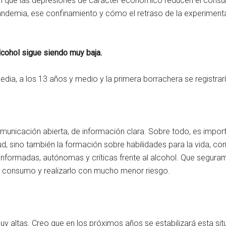
 que las depresiones de carácter económico reducen el consum
pandemia, ese confinamiento y cómo el retraso de la experimen
lcohol sigue siendo muy baja.
edia, a los 13 años y medio y la primera borrachera se registrar
municación abierta, de información clara. Sobre todo, es impor
ud, sino también la formación sobre habilidades para la vida, c
 informadas, autónomas y críticas frente al alcohol. Que segur
 consumo y realizarlo con mucho menor riesgo.
 altas. Creo que en los próximos años se estabilizará esta si