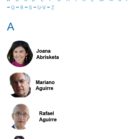
–
Q
–
R
–
S
–
U-V
–
Z
A