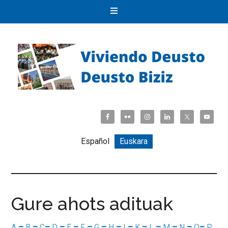
Español
Euskara
Gure ahots adituak
A
–
B
–
C
–
D
–
E
–
F
–
G
–
H
–
I
–
K
–
L
–
M
–
N
–
O
–
P