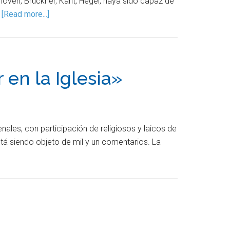
oven, Bruckner, Kant, Hegel, haya sido capaz de
…
[Read more...]
 en la Iglesia»
nales, con participación de religiosos y laicos de
tá siendo objeto de mil y un comentarios. La