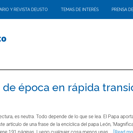
ARIO Y REVISTA DEUSTO
TEMAS DE INTERÉS
PRENSA D
 de época en rápida transi
a lectura, es neutra. Todo depende de lo que se lea. El Papa aport
te artículo de una frase de la encíclica del papa León, 'Magnific
tiene 191 páginas. Luego cualquier cosa menos unas …
[Read mor