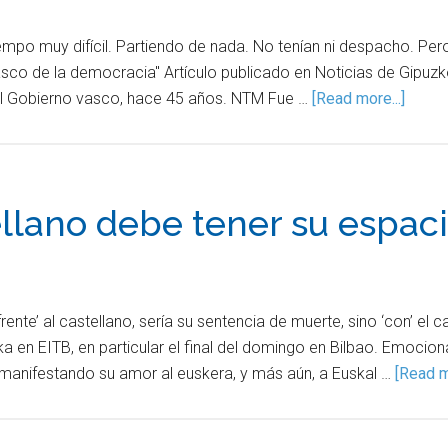
iempo muy difícil. Partiendo de nada. No tenían ni despacho. Per
co de la democracia" Artículo publicado en Noticias de Gipuzk
el Gobierno vasco, hace 45 años. NTM Fue …
[Read more...]
tellano debe tener su espaci
ente’ al castellano, sería su sentencia de muerte, sino ‘con’ el c
ka en EITB, en particular el final del domingo en Bilbao. Emoci
 manifestando su amor al euskera, y más aún, a Euskal …
[Read m