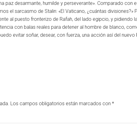
una paz desarmante, humilde y perseverante». Comparado con e
mos el sarcasmo de Stalin: «El Vaticano, ¿cuántas divisiones?
te al puesto fronterizo de Rafah, del lado egipcio, y pidiendo l
dvertencia con balas reales para detener al hombre de blanco, 
uedo evitar soñar, desear, con fuerza, una acción así del nuevo
cada.
Los campos obligatorios están marcados con
*