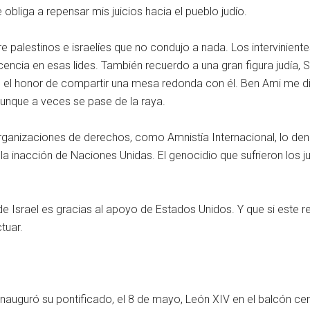
liga a repensar mis juicios hacia el pueblo judío.
 palestinos e israelíes que no condujo a nada. Los intervinient
nocencia en esas lides. También recuerdo a una gran figura judía
e el honor de compartir una mesa redonda con él. Ben Ami me di
aunque a veces se pase de la raya.
rganizaciones de derechos, como Amnistía Internacional, lo de
la inacción de Naciones Unidas. El genocidio que sufrieron los ju
 de Israel es gracias al apoyo de Estados Unidos. Y que si este
tuar.
auguró su pontificado, el 8 de mayo, León XIV en el balcón centr