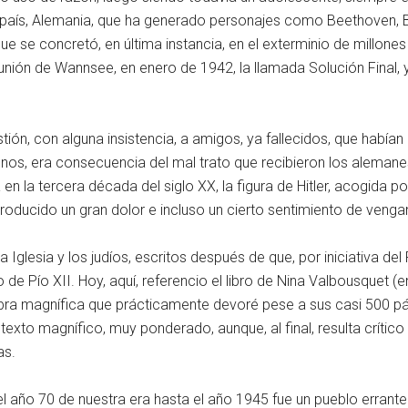
 país, Alemania, que ha generado personajes como Beethoven, B
e se concretó, en última instancia, en el exterminio de millones
eunión de Wannsee, en enero de 1942, la llamada Solución Final,
ión, con alguna insistencia, a amigos, ya fallecidos, que habí
os, era consecuencia del mal trato que recibieron los alemanes a
ra en la tercera década del siglo XX, la figura de Hitler, acogi
a producido un gran dolor e incluso un cierto sentimiento de veng
a Iglesia y los judíos, escritos después de que, por iniciativa de
 de Pío XII. Hoy, aquí, referencio el libro de Nina Valbousquet (
obra magnífica que prácticamente devoré pese a sus casi 500 pág
exto magnífico, muy ponderado, aunque, al final, resulta crítico
as.
l año 70 de nuestra era hasta el año 1945 fue un pueblo errante.