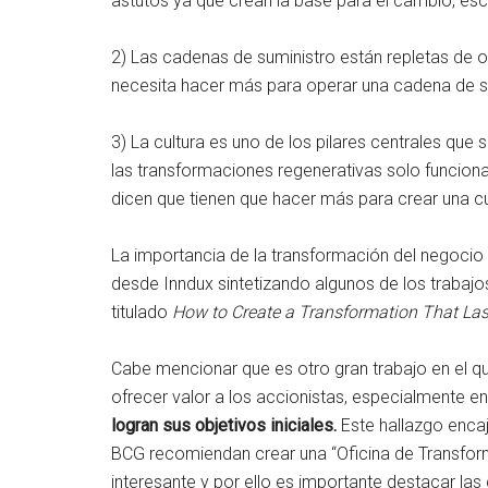
astutos ya que crean la base para el cambio, es
2) Las cadenas de suministro están repletas de 
necesita hacer más para operar una cadena de su
3) La cultura es uno de los pilares centrales que
las transformaciones regenerativas solo funciona
dicen que tienen que hacer más para crear una cu
La importancia de la transformación del negocio
desde Inndux sintetizando algunos de los trabajo
titulado
How to Create a Transformation That Las
Cabe mencionar que es otro gran trabajo en el q
ofrecer valor a los accionistas, especialmente 
logran sus objetivos iniciales.
Este hallazgo encaj
BCG recomiendan crear una “Oficina de Transform
interesante y por ello es importante destacar la