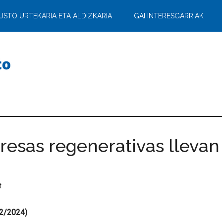
USTO URTEKARIA ETA ALDIZKARIA
GAI INTERESGARRIAK
esas regenerativas llevan 
t
02/2024)