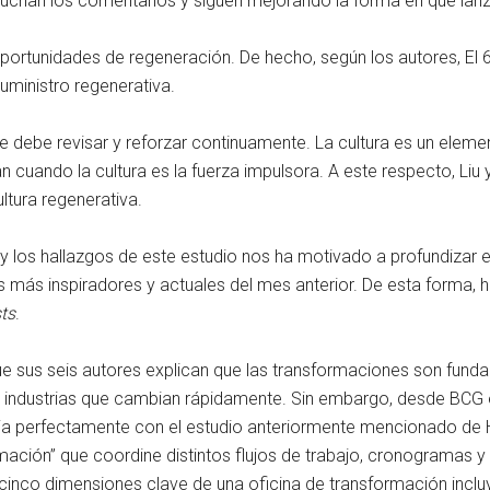
cuchan los comentarios y siguen mejorando la forma en que lan
oportunidades de regeneración. De hecho, según los autores, El
ministro regenerativa.
 se debe revisar y reforzar continuamente. La cultura es un elem
n cuando la cultura es la fuerza impulsora. A este respecto, Liu
ltura regenerativa.
 y los hallazgos de este estudio nos ha motivado a profundiza
s más inspiradores y actuales del mes anterior. De esta forma,
ts
.
ue sus seis autores explican que las transformaciones son fund
en industrias que cambian rápidamente. Sin embargo, desde BCG
a perfectamente con el estudio anteriormente mencionado de HB
ación” que coordine distintos flujos de trabajo, cronogramas y
s cinco dimensiones clave de una oficina de transformación inclu