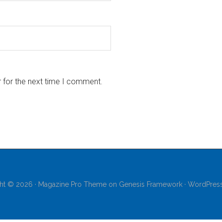
 for the next time I comment.
ht © 2026 ·
Magazine Pro Theme
on
Genesis Framework
·
WordPres