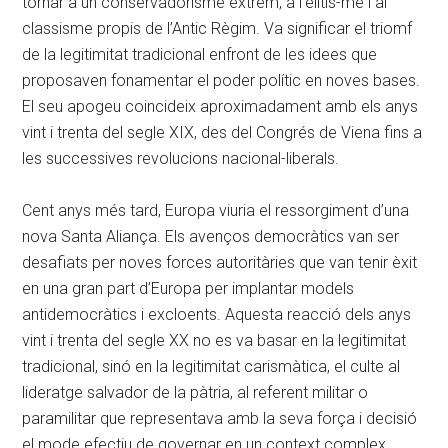
tornar a un conservadorisme extrem, a l’elitis-me i al
classisme propis de l’Antic Règim. Va significar el triomf
de la legitimitat tradicional enfront de les idees que
proposaven fonamentar el poder polític en noves bases.
El seu apogeu coincideix aproximadament amb els anys
vint i trenta del segle XIX, des del Congrés de Viena fins a
les successives revolucions nacional-liberals.
Cent anys més tard, Europa viuria el ressorgiment d’una
nova Santa Aliança. Els avenços democràtics van ser
desafiats per noves forces autoritàries que van tenir èxit
en una gran part d’Europa per implantar models
antidemocràtics i excloents. Aquesta reacció dels anys
vint i trenta del segle XX no es va basar en la legitimitat
tradicional, sinó en la legitimitat carismàtica, el culte al
lideratge salvador de la pàtria, al referent militar o
paramilitar que representava amb la seva força i decisió
el mode efectiu de governar en un context complex.