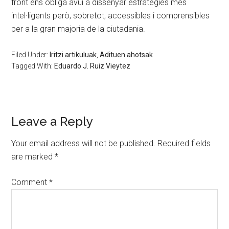
front ens obliga avui a dissenyar estratègies més
intel·ligents però, sobretot, accessibles i comprensibles
per a la gran majoria de la ciutadania.
Filed Under:
Iritzi artikuluak
,
Adituen ahotsak
Tagged With:
Eduardo J. Ruiz Vieytez
Leave a Reply
Your email address will not be published.
Required fields
are marked
*
Comment
*