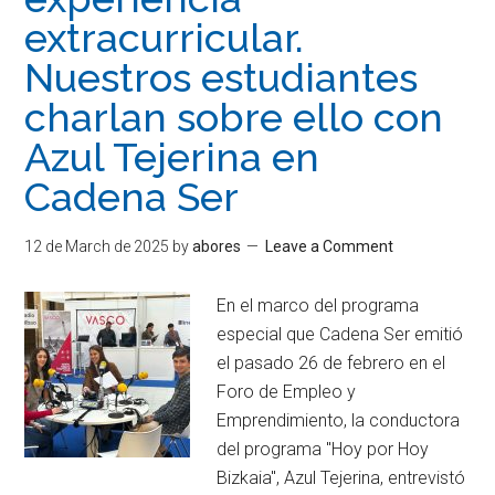
extracurricular.
Nuestros estudiantes
charlan sobre ello con
Azul Tejerina en
Cadena Ser
12 de March de 2025
by
abores
Leave a Comment
En el marco del programa
especial que Cadena Ser emitió
el pasado 26 de febrero en el
Foro de Empleo y
Emprendimiento, la conductora
del programa "Hoy por Hoy
Bizkaia", Azul Tejerina, entrevistó