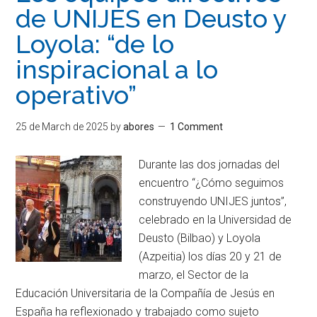
de UNIJES en Deusto y
Loyola: “de lo
inspiracional a lo
operativo”
25 de March de 2025
by
abores
1 Comment
Durante las dos jornadas del
encuentro “¿Cómo seguimos
construyendo UNIJES juntos”,
celebrado en la Universidad de
Deusto (Bilbao) y Loyola
(Azpeitia) los días 20 y 21 de
marzo, el Sector de la
Educación Universitaria de la Compañía de Jesús en
España ha reflexionado y trabajado como sujeto