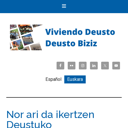
Español
Euskara
Nor ari da ikertzen
Deustuko