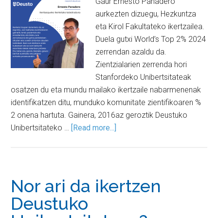
Gaur Ernesto Panadero
aurkezten dizuegu, Hezkuntza
eta Kirol Fakultateko ikertzailea.
Duela gutxi World’s Top 2% 2024
zerrendan azaldu da.
Zientzialarien zerrenda hori
Stanfordeko Unibertsitateak
osatzen du eta mundu mailako ikertzaile nabarmenenak
identifikatzen ditu, munduko komunitate zientifikoaren %
2 onena hartuta. Gainera, 2016az geroztik Deustuko
Unibertsitateko …
[Read more...]
Nor ari da ikertzen
Deustuko