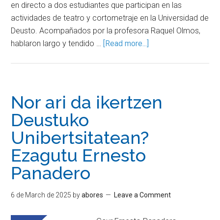
en directo a dos estudiantes que participan en las
actividades de teatro y cortometraje en la Universidad de
Deusto. Acompañados por la profesora Raquel Olmos,
hablaron largo y tendido …
[Read more...]
Nor ari da ikertzen
Deustuko
Unibertsitatean?
Ezagutu Ernesto
Panadero
6 de March de 2025
by
abores
Leave a Comment