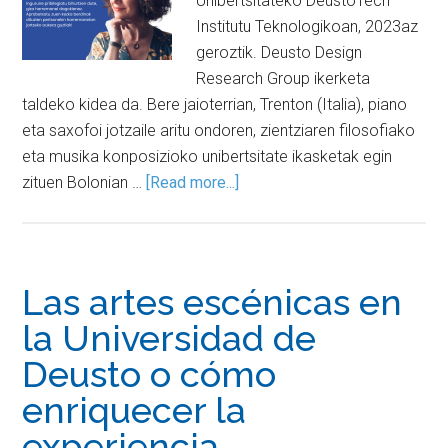
Unibertsitateko DeustoTech
Institutu Teknologikoan, 2023az
geroztik. Deusto Design
Research Group ikerketa
taldeko kidea da. Bere jaioterrian, Trenton (Italia), piano
eta saxofoi jotzaile aritu ondoren, zientziaren filosofiako
eta musika konposizioko unibertsitate ikasketak egin
zituen Bolonian …
[Read more...]
Las artes escénicas en
la Universidad de
Deusto o cómo
enriquecer la
experiencia