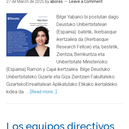
27 de March de 2025
by
abores
Leave a Comment
Bilge Yabanci bi postutan dago
Deustuko Unibertsitatean
(Espainia): batetik, Ikerbasque
ikertzailea da (Ikerbasque
Research Fellow) eta, bestetik,
Zientzia, Berrikuntza eta
Unibertsitate Ministerioko
(Espainia) Ramón y Cajal ikertzailea. Bilge Deustuko
Unibertsitateko Gizarte eta Giza Zientzien Fakultateko
GizartekoErrealitateari Aplikatutako Etikako ikertaldeko
kidea da. …
[Read more...]
Los equipos directivos