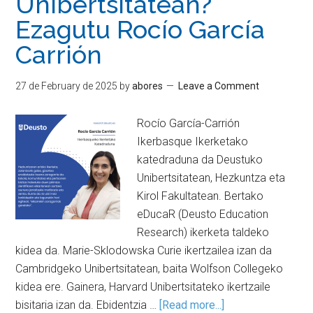
Unibertsitatean?
Ezagutu Rocío García
Carrión
27 de February de 2025
by
abores
Leave a Comment
Rocío García-Carrión
Ikerbasque Ikerketako
katedraduna da Deustuko
Unibertsitatean, Hezkuntza eta
Kirol Fakultatean. Bertako
eDucaR (Deusto Education
Research) ikerketa taldeko
kidea da. Marie-Sklodowska Curie ikertzailea izan da
Cambridgeko Unibertsitatean, baita Wolfson Collegeko
kidea ere. Gainera, Harvard Unibertsitateko ikertzaile
bisitaria izan da. Ebidentzia …
[Read more...]