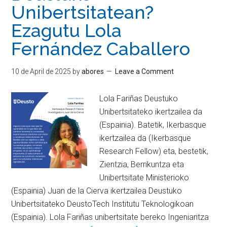
Unibertsitatean?
Ezagutu Lola
Fernández Caballero
10 de April de 2025
by
abores
Leave a Comment
Lola Fariñas Deustuko
Unibertsitateko ikertzailea da
(Espainia). Batetik, Ikerbasque
ikertzailea da (Ikerbasque
Research Fellow) eta, bestetik,
Zientzia, Berrikuntza eta
Unibertsitate Ministerioko
(Espainia) Juan de la Cierva ikertzailea Deustuko
Unibertsitateko DeustoTech Institutu Teknologikoan
(Espainia). Lola Fariñas unibertsitate bereko Ingeniaritza