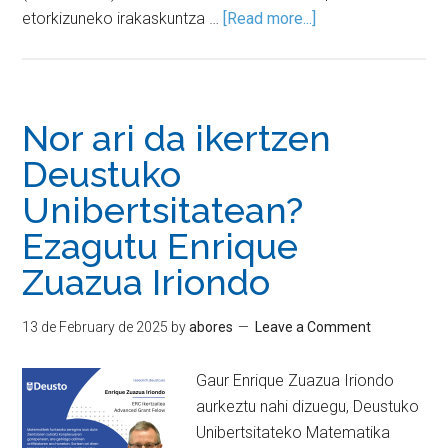
etorkizuneko irakaskuntza …
[Read more...]
Nor ari da ikertzen
Deustuko
Unibertsitatean?
Ezagutu Enrique
Zuazua Iriondo
13 de February de 2025
by
abores
Leave a Comment
Gaur Enrique Zuazua Iriondo
aurkeztu nahi dizuegu, Deustuko
Unibertsitateko Matematika