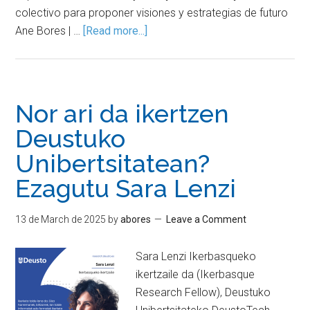
colectivo para proponer visiones y estrategias de futuro
Ane Bores | …
[Read more...]
Nor ari da ikertzen
Deustuko
Unibertsitatean?
Ezagutu Sara Lenzi
13 de March de 2025
by
abores
Leave a Comment
Sara Lenzi Ikerbasqueko
ikertzaile da (Ikerbasque
Research Fellow), Deustuko