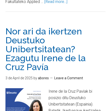
Fakultateko Applied …
[Read more...]
Nor ari da ikertzen
Deustuko
Unibertsitatean?
Ezagutu Irene de la
Cruz Pavía
3 de April de 2025
by
abores
Leave a Comment
Irene de la Cruz Pavíak bi
posizio ditu Deustuko
Unibertsitatean (Espainia).
Batetik, Ikerbasque ikertzailea