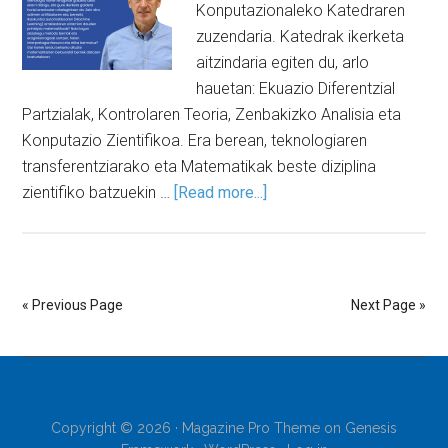
Konputazionaleko Katedraren
zuzendaria. Katedrak ikerketa
aitzindaria egiten du, arlo
hauetan: Ekuazio Diferentzial
Partzialak, Kontrolaren Teoria, Zenbakizko Analisia eta
Konputazio Zientifikoa. Era berean, teknologiaren
transferentziarako eta Matematikak beste diziplina
zientifiko batzuekin …
[Read more...]
« Previous Page
Next Page »
Copyright © 2026 ·
Magazine Pro Theme
on
Genesis