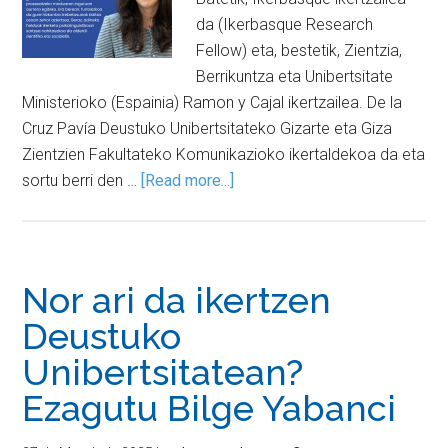
da (Ikerbasque Research
Fellow) eta, bestetik, Zientzia,
Berrikuntza eta Unibertsitate
Ministerioko (Espainia) Ramon y Cajal ikertzailea. De la
Cruz Pavía Deustuko Unibertsitateko Gizarte eta Giza
Zientzien Fakultateko Komunikazioko ikertaldekoa da eta
sortu berri den …
[Read more...]
Nor ari da ikertzen
Deustuko
Unibertsitatean?
Ezagutu Bilge Yabanci