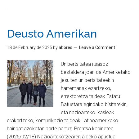
Deusto Amerikan
18 de February de 2025
by
abores
Leave a Comment
Unibertsitatea itsasoz
bestaldera joan da Ameriketako
jesuiten unibertsitateekin
harremanak ezartzeko,
errektoretza taldeak Estatu
Batuetara egindako bisitarekin,
eta nazioarteko ikasleak
erakartzeko, komunikazio taldeak Latinoamerikako
hainbat azokatan parte hartuz. Prentsa kabinetea
(2025/02/18) Nazioartekotzearen aldeko apustua