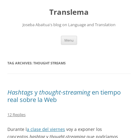
Skip
to
Translema
content
Joseba Abaitua's blog on Language and Translation
Menu
TAG ARCHIVES:
THOUGHT STREAMS
Hashtags
y
thought-streaming
en tiempo
real sobre la Web
12 Replies
Durante l
a clase del viernes
voy a exponer los
conceptos
hashtag
y
thought-streaming
que podríamos