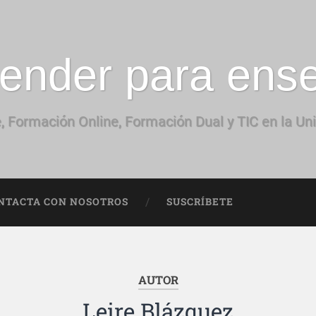
ender para ens
, Formación Online, Formación Dual y TIC en la Un
NTACTA CON NOSOTROS
SUSCRÍBETE
AUTOR
Leire Blázquez