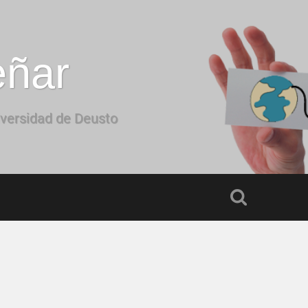
eñar
iversidad de Deusto