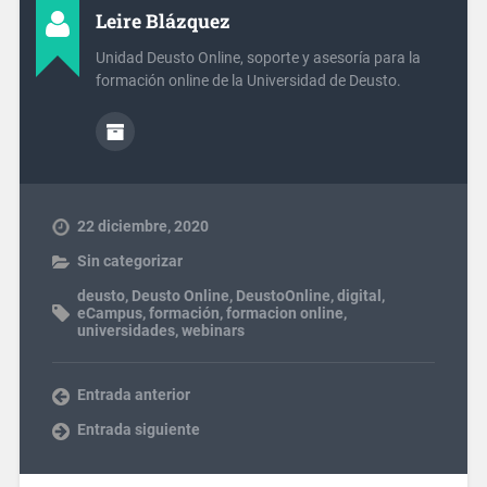
Leire Blázquez
Unidad Deusto Online, soporte y asesoría para la
formación online de la Universidad de Deusto.
22 diciembre, 2020
Sin categorizar
deusto
,
Deusto Online
,
DeustoOnline
,
digital
,
eCampus
,
formación
,
formacion online
,
universidades
,
webinars
Entrada anterior
Entrada siguiente