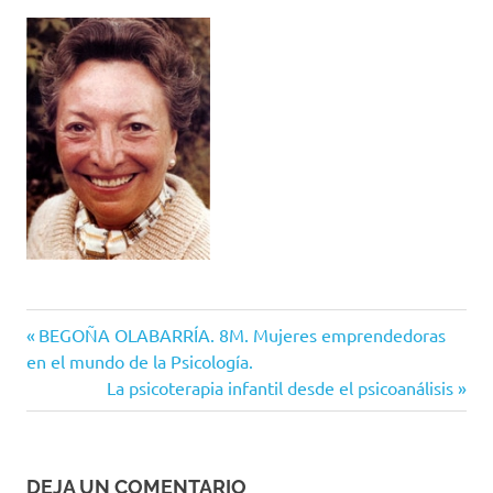
Entrada
Navegación
BEGOÑA OLABARRÍA. 8M. Mujeres emprendedoras
anterior:
en el mundo de la Psicología.
de
Siguiente
La psicoterapia infantil desde el psicoanálisis
entrada:
entradas
DEJA UN COMENTARIO