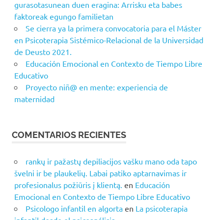
gurasotasunean duen eragina: Arrisku eta babes
faktoreak egungo familietan
Se cierra ya la primera convocatoria para el Máster
en Psicoterapia Sistémico-Relacional de la Universidad
de Deusto 2021.
Educación Emocional en Contexto de Tiempo Libre
Educativo
Proyecto niñ@ en mente: experiencia de
maternidad
COMENTARIOS RECIENTES
rankų ir pažastų depiliacijos vašku mano oda tapo
švelni ir be plaukelių. Labai patiko aptarnavimas ir
profesionalus požiūris į klientą.
en
Educación
Emocional en Contexto de Tiempo Libre Educativo
Psicologo infantil en algorta
en
La psicoterapia
infantil desde el psicoanálisis