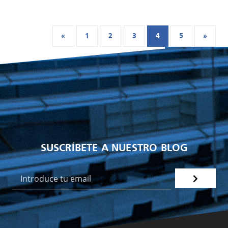
«
1
2
3
4
5
»
SUSCRÍBETE A NUESTRO BLOG