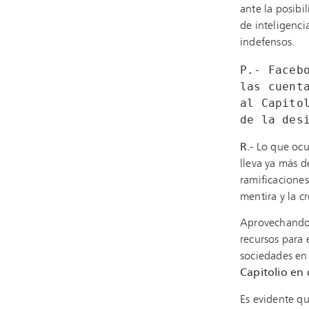
ante la posibi
de inteligenci
indefensos.
P.- Faceb
las cuent
al Capito
de la des
R.-
Lo que ocu
lleva ya más d
ramificacione
mentira y la c
Aprovechando 
recursos para 
sociedades en 
Capitolio en
Es evidente qu