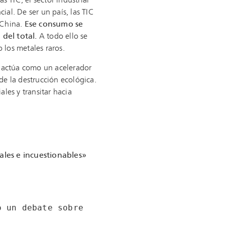
as TIC, el sector industrial
al. De ser un país, las TIC
 China.
Ese consumo se
del total.
A todo ello se
 los metales raros.
e actúa como un acelerador
e la destrucción ecológica.
les y transitar hacia
ales e incuestionables»
 un debate sobre 