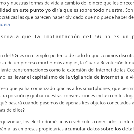
o y nuestras formas de vida a cambio del dinero que les ofrece
lidad en este punto yo diría que es sobre todo nuestra
. Son
cráticas las que parecen haber olvidado que no puede haber d
ideia
.
 señala que la implantación del 5G no es un p
n del 5G es un ejemplo perfecto de todo lo que venimos discut
nza de un proceso mucho más amplio, la Cuarta Revolución Indus
ante transformaciones como la extensión del Internet de las Cos
mo, es
llevar el capitalismo de la vigilancia de Internet a la v
oceso que ya ha comenzado gracias a los smartphones, que permi
a posición y grabar nuestras conversaciones incluso en los lug
¿qué pasará cuando pasemos de apenas tres objetos conectados a 
nas de ellos?
quivoque, los electrodomésticos o vehículos conectados a interne
irán a las empresas propietarias
acumular datos sobre los detal