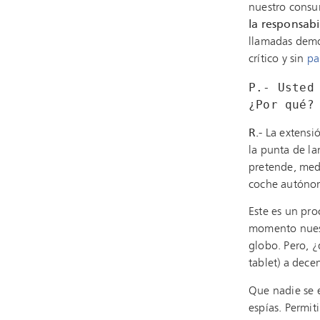
nuestro consum
la responsabi
llamadas demo
crítico y sin
pa
P.- Usted
¿Por qué?
R.-
La extensió
la punta de la
pretende, medi
coche autóno
Este es un pr
momento nuestr
globo. Pero, 
tablet) a dece
Que nadie se e
espías. Permit