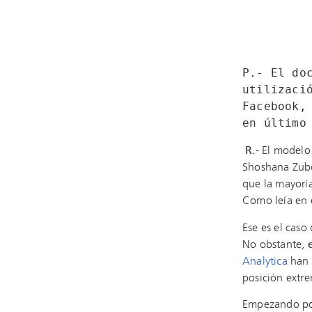
P.- El do
utilizaci
Facebook,
en último
R.-
El modelo 
Shoshana Zubof
que la mayoría
Como leía en e
Ese es el cas
No obstante,
Analytica
han 
posición extr
Empezando por