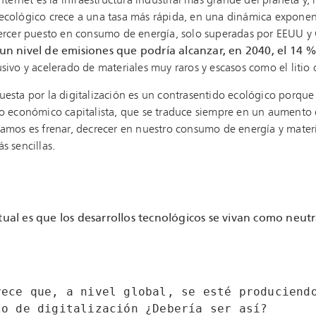
nternet es la infraestructura industrial más grande del planeta y, l
cológico crece a una tasa más rápida, en una dinámica exponenci
tercer puesto en consumo de energía, solo superadas por EEUU y
un nivel de emisiones que podría alcanzar, en 2040, el 14 % 
sivo y acelerado de materiales muy raros y escasos como el litio o
uesta por la digitalización es un contrasentido ecológico porqu
o económico capitalista, que se traduce siempre en un aumento d
amos es frenar, decrecer en nuestro consumo de energía y materia
s sencillas.
ual es que los desarrollos tecnológicos se vivan como neutr
rece que, a nivel global, se esté produciendo
lo de digitalización ¿Debería ser así?