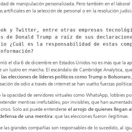
lidad de manipulación personalizada. Pero también en el laboral 
as artificiales en la selección de personal o en la resolución judi
ook y Twitter, entre otras empresas tecnológi
as de Donald Trump a raíz de sus declaracione
lio ¿Cuál es la responsabilidad de estas comp
información?  
rrió el día 6 de diciembre en Estados Unidos no es más que la a
e un lustro en marcha. El escándalo de Cambridge Analytica, qu
s
las elecciones de líderes políticos como Trump o Bolsonaro
reación de odio a través de internet se han vuelto fuerzas polític
la opacidad de servidores virtuales como WhatsApp, lobbies polí
extender mentiras irrefutables, por invisibles, que han aumentado
crisis. Solo así puede entenderse
el arrojo de quienes llegan a
 defensa de una mentira
: que las elecciones fueron ilegítimas.
e las grandes compañías son responsables de lo sucedido, al ig