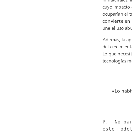
inmateriales. I
cuyo impacto e
ocuparían el 
convierte en 
une el uso abu
Además, la ap
del crecimient
Lo que necesit
tecnologías má
«Lo habit
P.- No pa
este mode