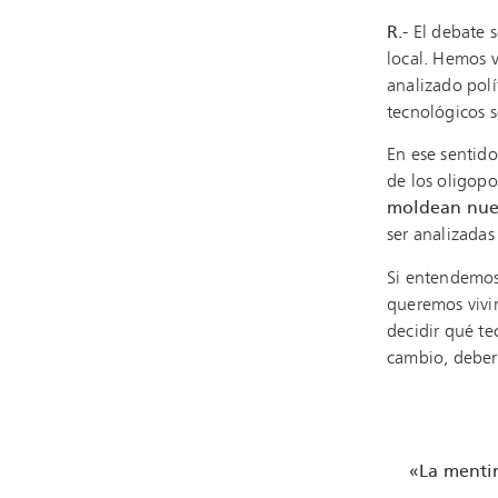
R.-
El debate s
local. Hemos v
analizado polí
tecnológicos s
En ese sentido
de los oligop
moldean nues
ser analizada
Si entendemos
queremos vivir
decidir qué te
cambio, deber
«La mentir