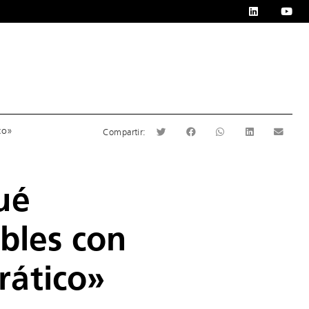
co»
ué
bles con
rático»