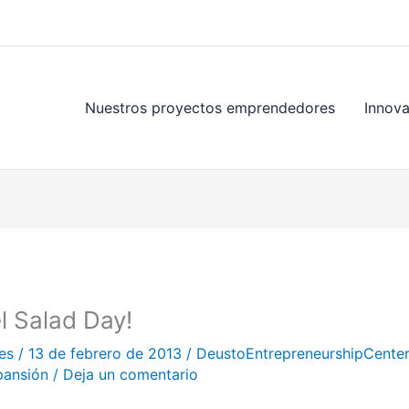
Nuestros proyectos emprendedores
Innov
l Salad Day!
.es
/
13 de febrero de 2013
/
DeustoEntrepreneurshipCenter
pansión
/
Deja un comentario