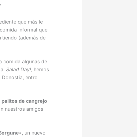
!
rediente que más le
 comida informal que
partiendo (además de
la comida algunas de
 al
Salad Day!,
hemos
 Donostia, entre
s
palitos de cangrejo
on nuestros amigos
Sorgune
«, un nuevo