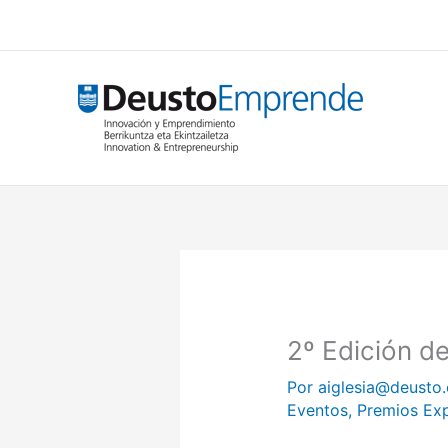
Ir
al
contenido
2º Edición de
Por
aiglesia@deusto
Eventos
,
Premios Ex