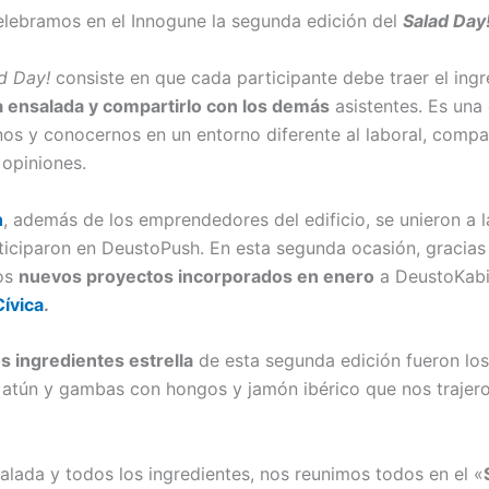
celebramos en el Innogune la segunda edición del
Salad Day
d Day!
consiste en que cada participante debe traer el ing
 ensalada y compartirlo con los demás
asistentes. Es una
rnos y conocernos en un entorno diferente al laboral, com
 opiniones.
n
, además de los emprendedores del edificio, se unieron a 
ticiparon en DeustoPush. En esta segunda ocasión, gracias
los
nuevos proyectos incorporados en enero
a DeustoKabi
ívica
.
s ingredientes estrella
de esta segunda edición fueron lo
atún y gambas con hongos y jamón ibérico que nos trajer
alada y todos los ingredientes, nos reunimos todos en el «