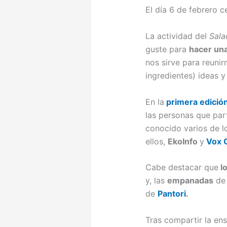
El día 6 de febrero 
La actividad del
Sala
guste para
hacer una
nos sirve para reuni
ingredientes) ideas y
En la
primera edició
las personas que
par
conocido varios de 
ellos,
EkoInfo
y
Vox C
Cabe destacar que
lo
y, las
empanadas
de 
de
Pantori
.
Tras compartir la ens