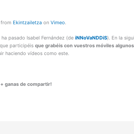
from
Ekintzailetza
on
Vimeo
.
s ha pasado Isabel Fernández (de
iNNoVaNDDiS
). En la sig
que participéis
que grabéis con vuestros móviles alguno
uir haciendo vídeos como este.
 + ganas de compartir!