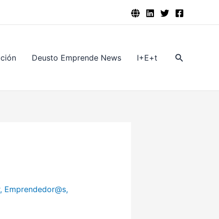
Buscar
ación
Deusto Emprende News
I+E+t
,
Emprendedor@s
,