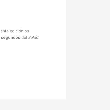
uiente edición os
s segundos
del
Salad