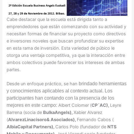
Cabe destacar que la escuela está dirigida tanto a
emprendedores que están comenzando con su actividad y
necesitan formas de financiar su proyecto como directivos
e inversores noveles que buscan profundizar su expertise
en esta rama de inversión. Esta variedad de púbico le
otorga una ventaja competitiva, ya que la interacción entre
ambos colectivos puede favorecer los intereses de ambas
partes.
Desde un enfoque práctico, se han
brindado herramientas
y conocimientos aplicables al contexto actual. Los
participantes han contando con la presencia de los
mejores en este campo:
Albert Colomer (
CP
´
AC),
Leyre
Barrena (socia de
BulkaAngels),
Xabier Alvarez
(
AlvarezLinacisoro& Asociados),
Fernando Cabos (
AlbiaCapital Partners),
Carlos Polo (fundador de
NTS
Mobile y Doocuments),
José Vicandi socio fundador