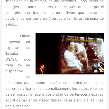
intensidad de la marcha de las personas. Esos datos se
recogen con unos sensores, que después de pasar por el
smartphone se transfieren a un software que analiza los
datos y los convierte en útiles para familiares, sistema de
salud…
El último
proyecto en
exponer se
llamaba
OSAYU, que
trata de un
dispositivo
que lee
diferentes datos como tensión, constantes etc. de los
pacientes y transmite automáticamente los datos. Además
de ser portátil, ofrece la posibilidad de pertenecer a esa red
social de pacientes y recordatorio de asistencia a las citas
con el médico.