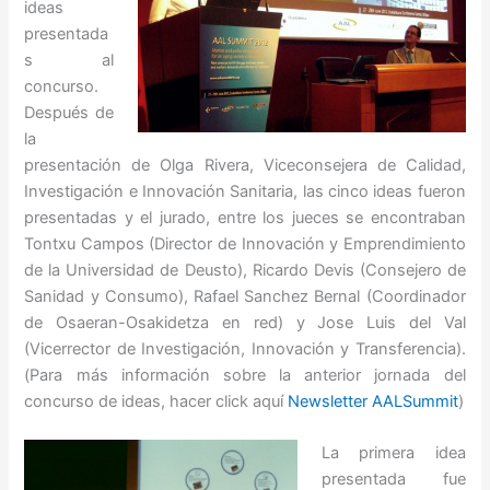
ideas
presentada
s al
concurso.
Después de
la
presentación de Olga Rivera, Viceconsejera de Calidad,
Investigación e Innovación Sanitaria, las cinco ideas fueron
presentadas y el jurado, entre los jueces se encontraban
Tontxu Campos (Director de Innovación y Emprendimiento
de la Universidad de Deusto), Ricardo Devis (Consejero de
Sanidad y Consumo), Rafael Sanchez Bernal (Coordinador
de Osaeran-Osakidetza en red) y Jose Luis del Val
(Vicerrector de Investigación, Innovación y Transferencia).
(Para más información sobre la anterior jornada del
concurso de ideas, hacer click aquí
Newsletter AALSummit
)
La primera idea
presentada fue