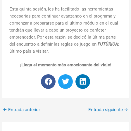
Esta quinta sesión, les ha facilitado las herramientas
necesarias para continuar avanzando en el programa y
comenzar a prepararse para el último módulo en el cual
tendrán que llevar a cabo un proyecto de carácter
emprendedor. Por esta razón, se dedicó la última parte
del encuentro a definir las reglas de juego en
FUTÚRICA
;
último país a visitar.
¡Llega el momento más emocionante del viaje
!
F
T
L
a
w
i
c
i
n
e
t
k
b
t
e
←
Entrada anterior
Entrada siguiente
→
o
e
d
o
r
i
k
n