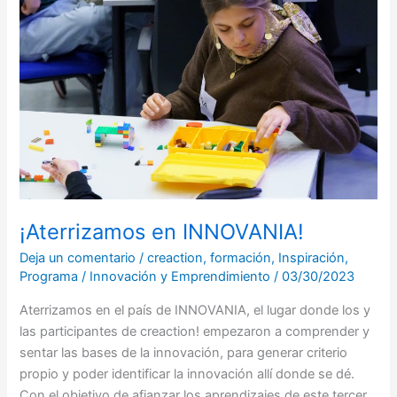
INNOVANIA!
¡Aterrizamos en INNOVANIA!
Deja un comentario
/
creaction
,
formación
,
Inspiración
,
Programa
/
Innovación y Emprendimiento
/
03/30/2023
Aterrizamos en el país de INNOVANIA, el lugar donde los y
las participantes de creaction! empezaron a comprender y
sentar las bases de la innovación, para generar criterio
propio y poder identificar la innovación allí donde se dé.
Con el objetivo de afianzar los aprendizajes de este tercer