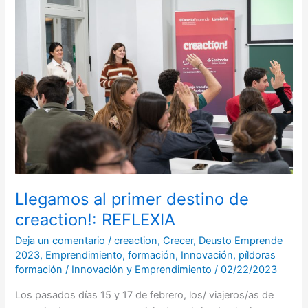
al
primer
destino
de
creaction!:
REFLEXIA
Llegamos al primer destino de
creaction!: REFLEXIA
Deja un comentario
/
creaction
,
Crecer
,
Deusto Emprende
2023
,
Emprendimiento
,
formación
,
Innovación
,
píldoras
formación
/
Innovación y Emprendimiento
/
02/22/2023
Los pasados días 15 y 17 de febrero, los/ viajeros/as de