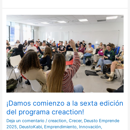
¡Damos
comienzo
a
la
sexta
edición
del
programa
creaction!
¡Damos comienzo a la sexta edición
del programa creaction!
Deja un comentario
/
creaction
,
Crecer
,
Deusto Emprende
2025
,
DeustoKabi
,
Emprendimiento
,
Innovación
,