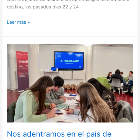
destino, los pasados días 22 y 24
Leer más »
Nos
adentramos
en
el
país
de
Inspiria
en
esta
tercera
sesión
de
Nos adentramos en el país de
Creaction!