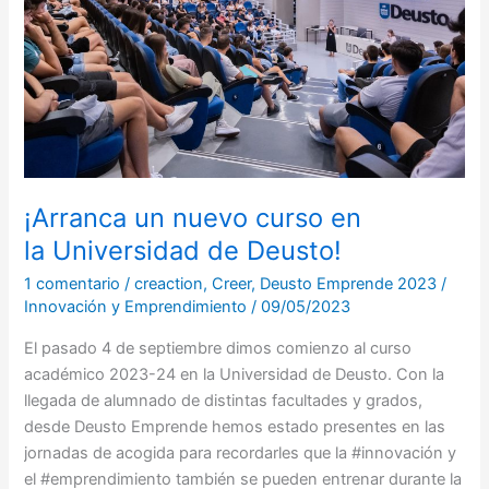
curso
en
la Universidad
de
Deusto!
¡Arranca un nuevo curso en
la Universidad de Deusto!
1 comentario
/
creaction
,
Creer
,
Deusto Emprende 2023
/
Innovación y Emprendimiento
/
09/05/2023
El pasado 4 de septiembre dimos comienzo al curso
académico 2023-24 en la Universidad de Deusto. Con la
llegada de alumnado de distintas facultades y grados,
desde Deusto Emprende hemos estado presentes en las
jornadas de acogida para recordarles que la #innovación y
el #emprendimiento también se pueden entrenar durante la