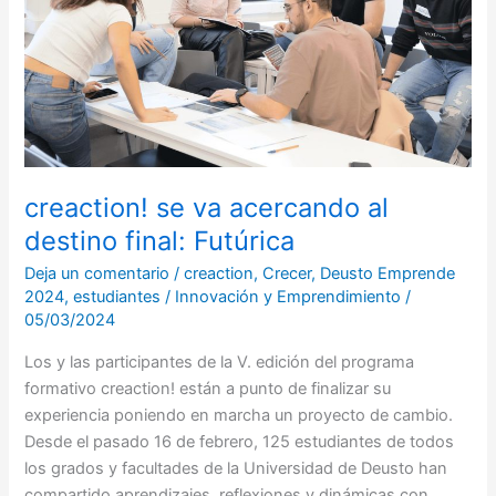
destino
final:
Futúrica
creaction! se va acercando al
destino final: Futúrica
Deja un comentario
/
creaction
,
Crecer
,
Deusto Emprende
2024
,
estudiantes
/
Innovación y Emprendimiento
/
05/03/2024
Los y las participantes de la V. edición del programa
formativo creaction! están a punto de finalizar su
experiencia poniendo en marcha un proyecto de cambio.
Desde el pasado 16 de febrero, 125 estudiantes de todos
los grados y facultades de la Universidad de Deusto han
compartido aprendizajes, reflexiones y dinámicas con