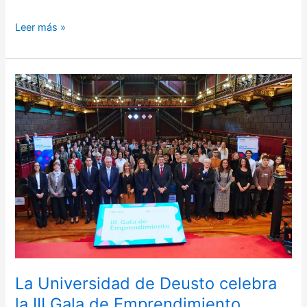
Leer más »
La
Universidad
de
Deusto
celebra
la
III
Gala
de
Emprendimiento
Deusto-
Santander,
impulsando
La Universidad de Deusto celebra
la
la III Gala de Emprendimiento