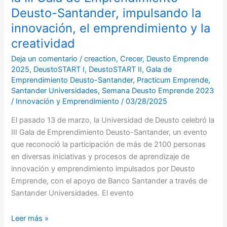
innovación,
Deusto-Santander, impulsando la
el
innovación, el emprendimiento y la
emprendimiento
y
creatividad
la
Deja un comentario
/
creaction
,
Crecer
,
Deusto Emprende
creatividad
2025
,
DeustoSTART I
,
DeustoSTART II
,
Gala de
Emprendimiento Deusto-Santander
,
Practicum Emprende
,
Santander Universidades
,
Semana Deusto Emprende 2023
/
Innovación y Emprendimiento
/
03/28/2025
El pasado 13 de marzo, la Universidad de Deusto celebró la
III Gala de Emprendimiento Deusto-Santander, un evento
que reconoció la participación de más de 2100 personas
en diversas iniciativas y procesos de aprendizaje de
innovación y emprendimiento impulsados por Deusto
Emprende, con el apoyo de Banco Santander a través de
Santander Universidades. El evento
Leer más »