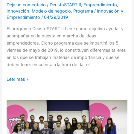
Deja un comentario
/
DeustoSTART II
,
Emprendimiento
,
Innovación
,
Modelo de negocio
,
Programa
/
Innovación y
Emprendimiento
/
04/29/2019
El programa DeustoSTART II tiene como objetivo ayudar y
acompañar en la puesta en marcha de ideas
emprendedoras. Dicho programa que se impartirá los 5
viernes de mayo de 2019, lo constituyen diferentes talleres
en los que se trabajan materias de importancia y que se
deben tener en cuenta a la hora de dar el
Leer más »
Última
sesión
de
DeustoSTART
I