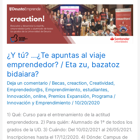
¿Y
tú?
…
¿Te
apuntas
al
viaje
¿Y tú? …¿Te apuntas al viaje
emprendedor?
emprendedor? / Eta zu, bazatoz
/
bidaiara?
Eta
zu,
Deja un comentario
/
Becas
,
creaction
,
Creatividad
,
Emprendedor@s
,
Emprendimiento
,
estudiantes
,
bazatoz
Innovación
,
online
,
Premios Expansión
,
Programa
/
bidaiara?
Innovación y Emprendimiento
/
10/20/2020
1) Qué: Curso para el entrenamiento de la actitud
emprendedora. 2) Para quién: Alumnado de 1º de todos los
grados de la UD. 3) Cuándo: Del 10/02/2021 al 26/05/2021.
Inscripciones hasta el 17/12/2020. 4) Dónde: Campus de