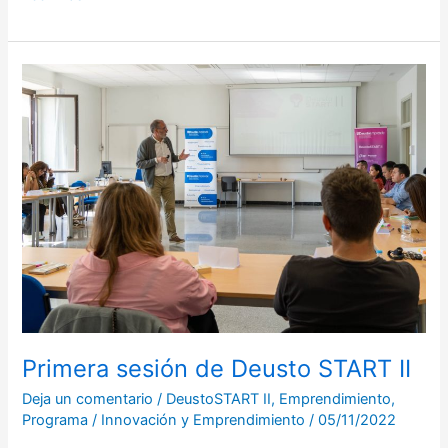
Primera
sesión
de
Deusto
START
II
Primera sesión de Deusto START II
Deja un comentario
/
DeustoSTART II
,
Emprendimiento
,
Programa
/
Innovación y Emprendimiento
/
05/11/2022