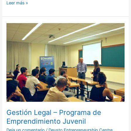
Leer más »
Gestión
Legal
–
Programa
de
Emprendimiento
Juvenil
Gestión Legal – Programa de
Emprendimiento Juvenil
Deja un comentario
/
Deusto Entrepreneurship Centre
,