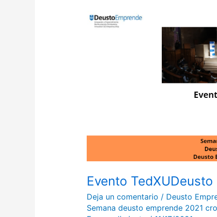
Evento
TedXUDeusto
Donostia
Evento TedXUDeusto 
Deja un comentario
/
Deusto Empr
Semana deusto emprende 2021 cro