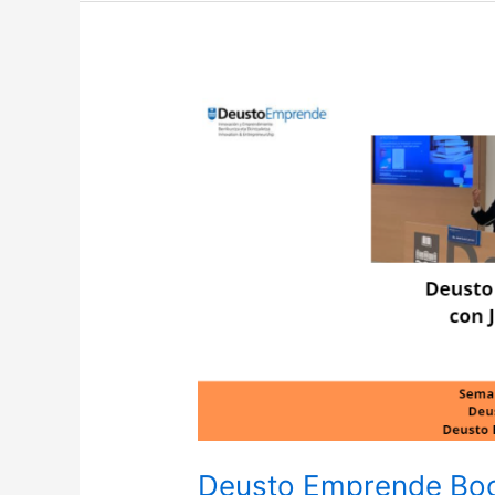
Deusto
Emprende
Books
con
José
Luis
Larrea
Deusto Emprende Boo