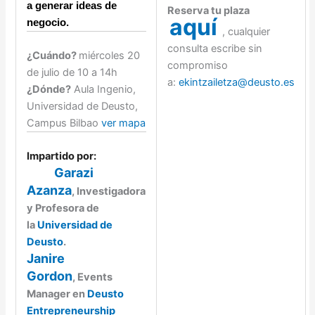
a generar ideas de
Reserva tu plaza
aquí
negocio.
, cualquier
consulta escribe sin
¿Cuándo?
miércoles 20
compromiso
de julio de 10 a 14h
a:
ekintzailetza@deusto.es
¿Dónde?
Aula Ingenio,
Universidad de Deusto,
Campus Bilbao
ver mapa
Impartido por:
Garazi
Azanza
,
Investigadora
y Profesora de
la
Universidad de
Deusto
.
Janire
Gordon
,
Events
Manager en
Deusto
Entrepreneurship