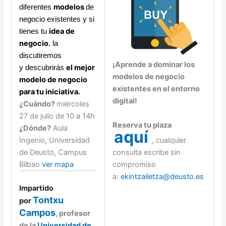
modelos
diferentes
de
negocio existentes y si
idea de
tienes tu
negocio
, la
discutiremos
¡Aprende a dominar los
el mejor
y descubrirás
modelos de negocio
modelo de negocio
existentes en el entorno
para tu iniciativa.
digital!
¿Cuándo?
miércoles
27 de julio de 10 a 14h
Reserva tu plaza
¿Dónde?
Aula
aquí
Ingenio, Universidad
, cualquier
de Deusto, Campus
consulta escribe sin
Bilbao
ver mapa
compromiso
a:
ekintzailetza@deusto.es
Impartido
Tontxu
por
Campos
,
profesor
de la
Universidad de