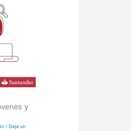
óvenes y
ón
/
Deja un