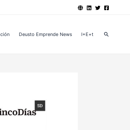
Buscar
ación
Deusto Emprende News
I+E+t