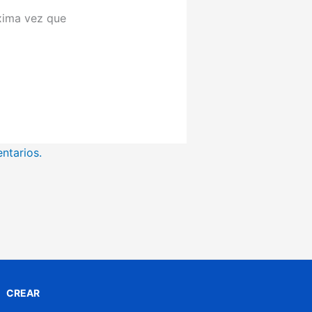
xima vez que
ntarios.
CREAR