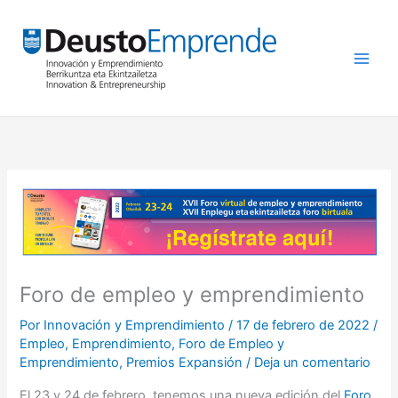
Ir
al
contenido
Foro de empleo y emprendimiento
Por
Innovación y Emprendimiento
/
17 de febrero de 2022
/
Empleo
,
Emprendimiento
,
Foro de Empleo y
Emprendimiento
,
Premios Expansión
/
Deja un comentario
El 23 y 24 de febrero, tenemos una nueva edición del
Foro