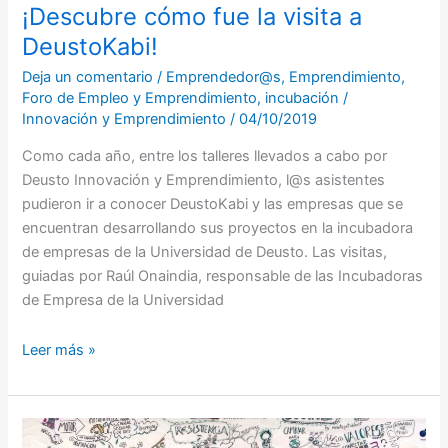
¡Descubre cómo fue la visita a
DeustoKabi!
Deja un comentario
/
Emprendedor@s
,
Emprendimiento
,
Foro de Empleo y Emprendimiento
,
incubación
/
Innovación y Emprendimiento
/
04/10/2019
Como cada año, entre los talleres llevados a cabo por
Deusto Innovación y Emprendimiento, l@s asistentes
pudieron ir a conocer DeustoKabi y las empresas que se
encuentran desarrollando sus proyectos en la incubadora
de empresas de la Universidad de Deusto. Las visitas,
guiadas por Raúl Onaindia, responsable de las Incubadoras
de Empresa de la Universidad
Leer más »
¡Conoce