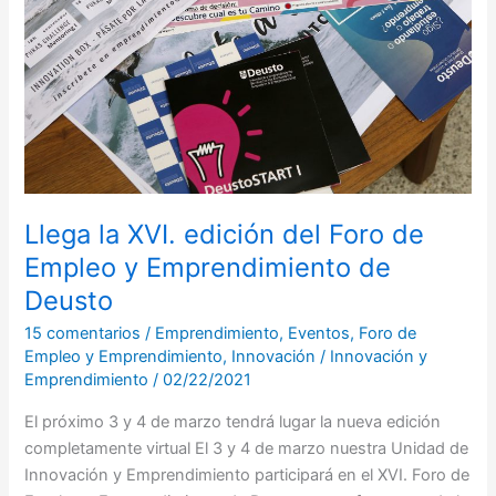
del
Foro
de
Empleo
y
Emprendimiento
de
Deusto
Llega la XVI. edición del Foro de
Empleo y Emprendimiento de
Deusto
15 comentarios
/
Emprendimiento
,
Eventos
,
Foro de
Empleo y Emprendimiento
,
Innovación
/
Innovación y
Emprendimiento
/
02/22/2021
El próximo 3 y 4 de marzo tendrá lugar la nueva edición
completamente virtual El 3 y 4 de marzo nuestra Unidad de
Innovación y Emprendimiento participará en el XVI. Foro de