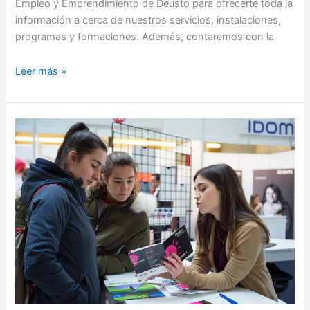
Empleo y Emprendimiento de Deusto para ofrecerte toda la
información a cerca de nuestros servicios, instalaciones,
programas y formaciones. Además, contaremos con la
Leer más »
Experiencia
Stand
en
el
Foro
de
Empleo
y
Emprendimiento