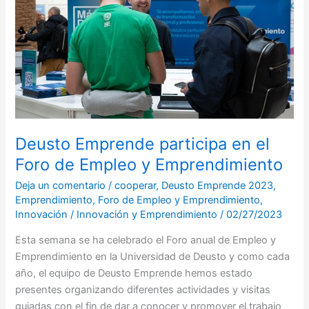
el
Foro
de
Empleo
y
Emprendimiento
Deusto Emprende participa en el
Foro de Empleo y Emprendimiento
Deja un comentario
/
cooperar
,
Deusto Emprende 2023
,
Emprendimiento
,
Foro de Empleo y Emprendimiento
,
Innovación
/
Innovación y Emprendimiento
/
02/27/2023
Esta semana se ha celebrado el Foro anual de Empleo y
Emprendimiento en la Universidad de Deusto y como cada
año, el equipo de Deusto Emprende hemos estado
presentes organizando diferentes actividades y visitas
guiadas con el fin de dar a conocer y promover el trabajo