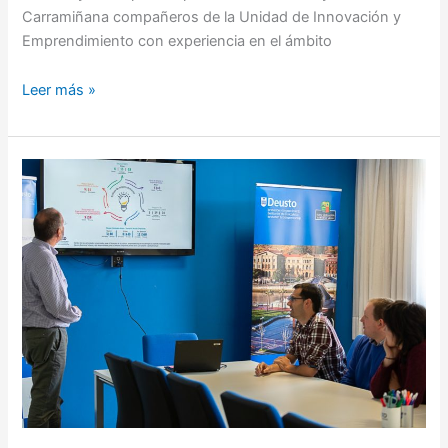
Carramiñana compañeros de la Unidad de Innovación y
Emprendimiento con experiencia en el ámbito
Leer más »
¡Descubre
cómo
fue
la
visita
a
DeustoKabi!