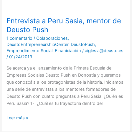
Entrevista a Peru Sasia, mentor de
Entrevista
a
Deusto Push
Peru
1 comentario
/
Colaboraciones
,
Sasia,
DeustoEntrepreneurshipCenter
,
DeustoPush
,
mentor
Emprendimiento Social
,
Finaniciación
/
aiglesia@deusto.es
de
/
01/24/2013
Deusto
Se acerca ya el lanzamiento de la Primera Escuela de
Push
Empresas Sociales Deusto Push en Donostia y queremos
que conozcáis a los protagonistas de la historia. Iniciamos
una serie de entrevistas a los mentores formadores de
Deusto Push con cuatro preguntas a Peru Sasia: ¿Quién es
Peru Sasia? 1-. ¿Cuál es tu trayectoria dentro del
Leer más »