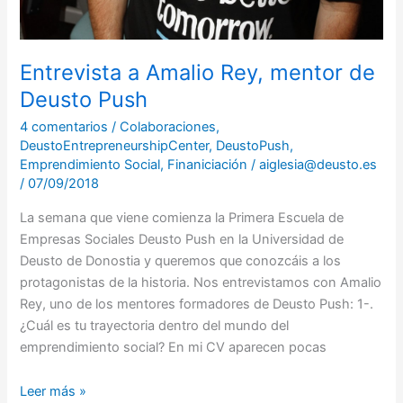
Entrevista a Amalio Rey, mentor de
Deusto Push
4 comentarios
/
Colaboraciones
,
DeustoEntrepreneurshipCenter
,
DeustoPush
,
Emprendimiento Social
,
Finaniciación
/
aiglesia@deusto.es
/
07/09/2018
La semana que viene comienza la Primera Escuela de
Empresas Sociales Deusto Push en la Universidad de
Deusto de Donostia y queremos que conozcáis a los
protagonistas de la historia. Nos entrevistamos con Amalio
Rey, uno de los mentores formadores de Deusto Push: 1-.
¿Cuál es tu trayectoria dentro del mundo del
emprendimiento social? En mi CV aparecen pocas
Leer más »