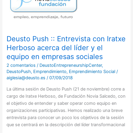
::
Entrevista
con
Iratxe
Herboso
Deusto Push :: Entrevista con Iratxe
acerca
Herboso acerca del líder y el
del
líder
equipo en empresas sociales
y
2 comentarios
/
DeustoEntrepreneurshipCenter
,
el
DeustoPush
,
Emprendimiento
,
Emprendimiento Social
/
equipo
aiglesia@deusto.es
/
07/09/2018
en
empresas
La última sesión de Deusto Push (21 de noviembre) corre a
sociales
cargo de Iratxe Herboso, de Fundación Novia Salcedo, con
el objetivo de entender y saber operar como equipo en
organizaciones participativas. Hemos realizado una breve
entrevista para conocer un poco los objetivos de la sesión
que se centrará en la descripción del líder transformacional