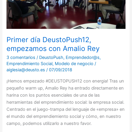
Amalio
Rey
Primer día DeustoPush12,
empezamos con Amalio Rey
3 comentarios
/
DeustoPush
,
Emprendedor@s
,
Emprendimiento Social
,
Modelo de negocio
/
aiglesia@deusto.es
/
07/09/2018
¡Hemos empezado #DEUSTOPUSH12 con energia! Tras un
pequeño warm up, Amalio Rey ha entrado directamente en
harina con los puntos esenciales de una de las
herramientas del emprendimiento social: la empresa social.
Centrado en el juego-trampa del lenguaje de «empresa» en
el mundo del emprendiemiento social y cómo, en nuestro
campo, podemos utilizarlo a nuestro favor.