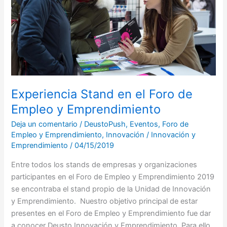
de
Empleo
y
Emprendimiento
Experiencia Stand en el Foro de
Empleo y Emprendimiento
Deja un comentario
/
DeustoPush
,
Eventos
,
Foro de
Empleo y Emprendimiento
,
Innovación
/
Innovación y
Emprendimiento
/
04/15/2019
Entre todos los stands de empresas y organizaciones
participantes en el Foro de Empleo y Emprendimiento 2019
se encontraba el stand propio de la Unidad de Innovación
y Emprendimiento. Nuestro objetivo principal de estar
presentes en el Foro de Empleo y Emprendimiento fue dar
a conocer Deusto Innovación y Emprendimiento. Para ello,