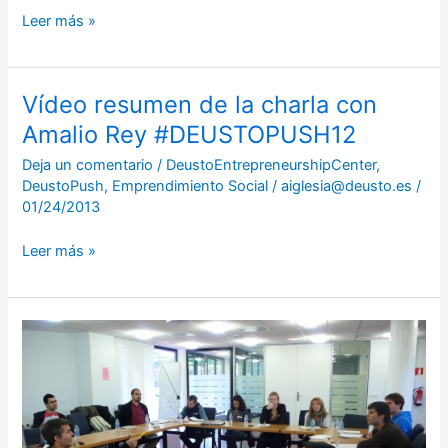
Leer más »
Vídeo resumen de la charla con
Vídeo
resumen
Amalio Rey #DEUSTOPUSH12
de
Deja un comentario
/
DeustoEntrepreneurshipCenter
,
la
DeustoPush
,
Emprendimiento Social
/
aiglesia@deusto.es
/
charla
01/24/2013
con
Amalio
Leer más »
Rey
#DEUSTOPUSH12
Primer
día
DeustoPush12,
empezamos
con