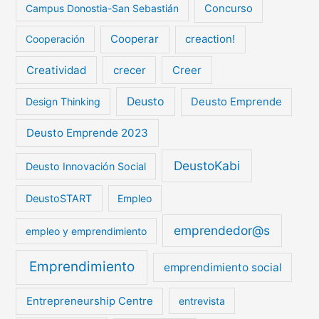
Campus Donostia-San Sebastián
Concurso
Cooperar
creaction!
Cooperación
Creatividad
crecer
Creer
Deusto
Design Thinking
Deusto Emprende
Deusto Emprende 2023
DeustoKabi
Deusto Innovación Social
DeustoSTART
Empleo
emprendedor@s
empleo y emprendimiento
Emprendimiento
emprendimiento social
Entrepreneurship Centre
entrevista