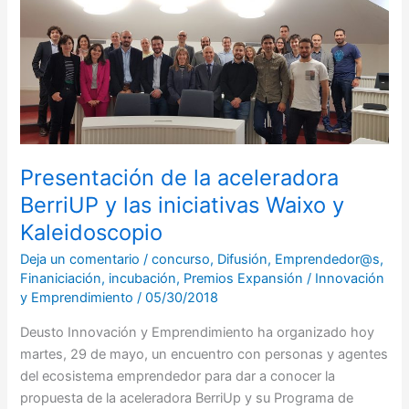
la
aceleradora
BerriUP
y
las
iniciativas
Waixo
Presentación de la aceleradora
y
Kaleidoscopio
BerriUP y las iniciativas Waixo y
Kaleidoscopio
Deja un comentario
/
concurso
,
Difusión
,
Emprendedor@s
,
Finaniciación
,
incubación
,
Premios Expansión
/
Innovación
y Emprendimiento
/
05/30/2018
Deusto Innovación y Emprendimiento ha organizado hoy
martes, 29 de mayo, un encuentro con personas y agentes
del ecosistema emprendedor para dar a conocer la
propuesta de la aceleradora BerriUp y su Programa de