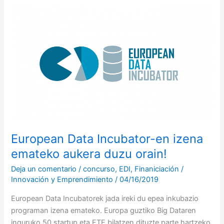
European
Data
Incubator-
en
izena
emateko
aukera
duzu
orain!
European Data Incubator-en izena
emateko aukera duzu orain!
Deja un comentario
/
concurso
,
EDI
,
Finaniciación
/
Innovación y Emprendimiento
/
04/16/2019
European Data Incubatorek jada ireki du epea inkubazio
programan izena emateko. Europa guztiko Big Dataren
inguruko 50 startup eta ETE bilatzen dituzte parte hartzeko.