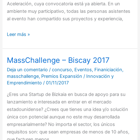
Aceleración, cuya convocatoria está ya abierta. En un
ambiente muy participativo, todas las personas asistentes
al evento han compartido sus proyectos y experiencia,
Leer más »
MassChallenge – Biscay 2017
MassChallenge
–
Deja un comentario
/
concurso
,
Eventos
,
Finaniciación
,
Biscay
masschallenge
,
Premios Expansión
/
Innovación y
2017
Emprendimiento
/
01/11/2017
¿Eres una Startup de Bizkaia en busca de apoyo para su
lanzamiento e interesada en entrar en el mercado
estadounidense? ¿Crees que tienes una idea y/o solución
única con potencial aunque no este muy desarrollada
empresarialmente? No importa el sector, los únicos
requisitos son: que sean empresas de menos de 10 años,
que facturen menos