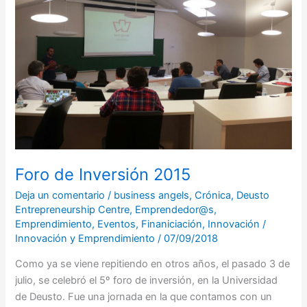
Foro de Inversión 2015
Deja un comentario
/
business angels
,
Crónica
,
Deusto
Entrepreneurship Centre
,
Emprendedor@s
,
Emprendimiento
,
Eventos
,
Finaniciación
,
Innovación
/
Innovación y Emprendimiento
/
07/09/2018
Como ya se viene repitiendo en otros años, el pasado 3 de
julio, se celebró el 5º foro de inversión, en la Universidad
de Deusto. Fue una jornada en la que contamos con un