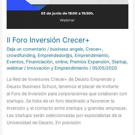
II Foro Inversión Crecer+
Deja un comentario
/
business angels
,
Crecer+
,
crowdfunding
,
Emprendedor@s
,
Emprendimiento
,
Eventos
,
Finaniciación
,
online
,
Premios Expansión
,
Startup
,
webinar
/
Innovación y Emprendimiento
/
05/05/2020
La Red de Inversores Crecer+ de Deusto Emprende y
Deusto Business School, tenemos el placer de invitarte
al Foro de inversión para corporaciones que colaboran con
startups. Se trata de un foro destinado a favorecer la
inversión y el contacto entre startups y grandes empresas.
Las startups serán seleccionadas por especialistas de la
Universidad de Deusto. En previsión