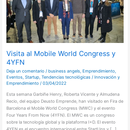
y
4YFN
Visita al Mobile World Congress y
4YFN
Deja un comentario
/
business angels
,
Emprendimiento
,
Eventos
,
Startup
,
Tendencias tecnológicas
/
Innovación y
Emprendimiento
/
03/04/2022
Esta semana Garbiñe Henry, Roberta Vicente y Almudena
Recio, del equipo Deusto Emprende, han visitado en Fira de
Barcelona el Mobile World Congress (MWC) y el evento
Four Years From Now (4YFN). El MWC es un congreso
sobre la tecnología global y la plataforma I+D. El evento
4YFN es el encuentro internacional entre StartUps y […]