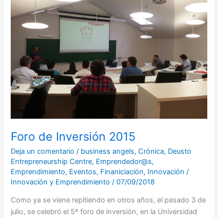
Inversión
2015
Foro de Inversión 2015
Deja un comentario
/
business angels
,
Crónica
,
Deusto
Entrepreneurship Centre
,
Emprendedor@s
,
Emprendimiento
,
Eventos
,
Finaniciación
,
Innovación
/
Innovación y Emprendimiento
/
07/09/2018
Como ya se viene repitiendo en otros años, el pasado 3 de
julio, se celebró el 5º foro de inversión, en la Universidad