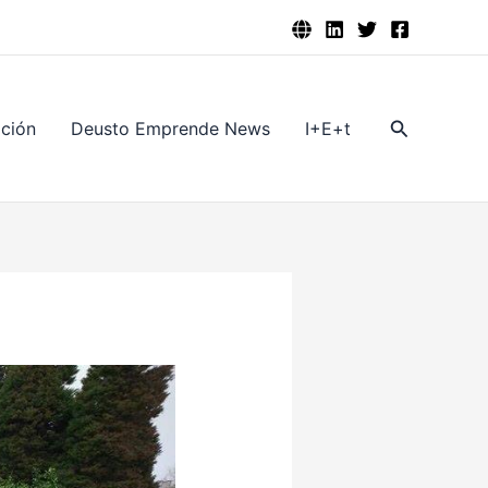
Buscar
ación
Deusto Emprende News
I+E+t