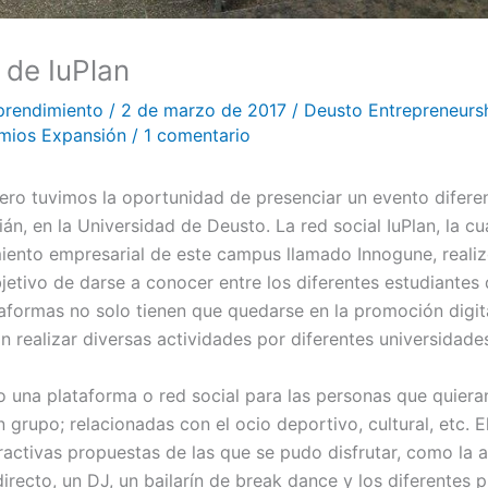
 de IuPlan
prendimiento
/
2 de marzo de 2017
/
Deusto Entrepreneurs
mios Expansión
/
1 comentario
ero tuvimos la oportunidad de presenciar un evento difere
n, en la Universidad de Deusto. La red social IuPlan, la cua
ento empresarial de este campus llamado Innogune, realiz
jetivo de darse a conocer entre los diferentes estudiantes 
taformas no solo tienen que quedarse en la promoción digita
an realizar diversas actividades por diferentes universidade
o una plataforma o red social para las personas que quiera
n grupo; relacionadas con el ocio deportivo, cultural, etc. 
tractivas propuestas de las que se pudo disfrutar, como la 
recto, un DJ, un bailarín de break dance y los diferentes 