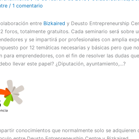
tre
/
1 comentario
olaboración entre
Bizkaired
y Deusto Entrepreneurship Cent
12 foros, totalmente gratuitos. Cada seminario será sobre 
ndedores y se impartirá por profesionales con amplia exp
mpuesto por 12 temáticas necesarias y básicas pero que n
ón para emprendedores, con el fin de resolver las dudas qu
 debo llevar este papel? ¿Diputación, ayuntamiento,…?
impartir conocimientos que normalmente solo se adquieren c
ínculo entre Deusto Entrepreneuship Centre y Bizkaired.