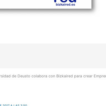
ersidad de Deusto colabora con Bizkaired para crear Empre
E 2017 A LAS 3:50