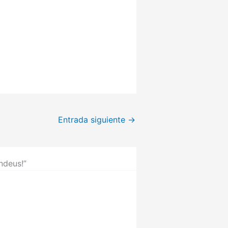
Entrada siguiente
→
ndeus!”