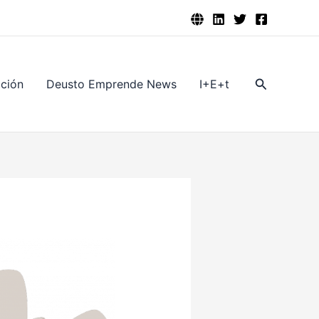
Buscar
ación
Deusto Emprende News
I+E+t