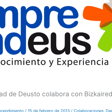
dad de Deusto colabora con Bizkaired
!
prendimiento
/
15 de febrero de 2013
/
Colaboraciones
,
De