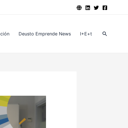
Buscar
ación
Deusto Emprende News
I+E+t