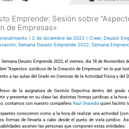
to Emprende: Sesión sobre “Aspecto
ón de Empresas»
prendimiento
/
2 de diciembre de 2022
/
Creer
,
Deusto Em
ovación
,
Semana Deusto Emprende 2022
,
Semana Empren
a Semana Deusto Emprende 2022, el viernes, día 18 de Noviembre de
obre “Aspectos Jurídicos de la Creación de Empresas” en la que tuv
nto a las aulas del Grado en Ciencias de la Actividad Física y del 
ofesor de la asignatura de Gestión Deportiva dentro del grado 
ir y presentar en su clase las distintas formas jurídicas a la hora d
llo, contamos con nuestro compañero 
Raúl Onaindia
 quien facilitó l
icipantes conocieron como a la hora de realizar una actividad (co
tes formas de llevarla a cabo desde el punto de vista jurídico. A
sabilidades asumen las personas que componen estas entidades. 