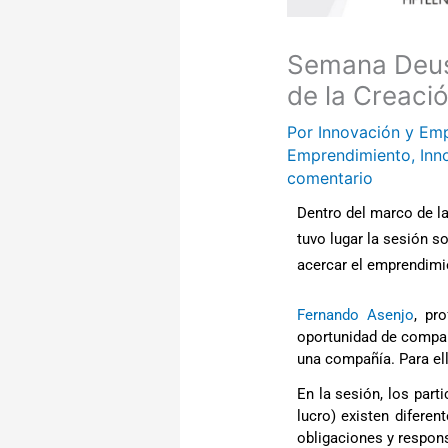
Semana Deus
de la Creaci
Por
Innovación y Em
Emprendimiento
,
Inn
comentario
Dentro del marco de l
tuvo lugar la sesión s
acercar el emprendimie
Fernando Asenjo
, pr
oportunidad de compart
una compañía. Para e
En la sesión, los part
lucro) existen diferen
obligaciones y respon