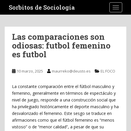
S
Sorbitos de Sociología
TOGGLE
k
i
p
t
Las comparaciones son
o
odiosas: futbol femenino
m
a
es futbol
i
n
c
10 marzo, 2025
maurreko@deusto.es
EL FOCO
o
n
La constante comparación entre el fútbol masculino y
t
femenino, generalmente en términos de espectáculo y
e
nivel de juego, responde a una construcción social que
n
ha privilegiado históricamente el deporte masculino y ha
t
desvalorizado el femenino. Este sesgo se traduce en
afirmaciones como que el fútbol femenino es “menos
vistoso” o de “menor calidad”, a pesar de que su