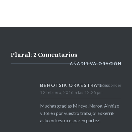
Plural: 2 Comentarios
AÑADIR VALORACIÓN
BEHOTSIK ORKESTRA
dice:
Responder
12 febrero, 2016 a las 12:26 pm
Muchas gracias Mireya, Naroa, Ainhize
y Jolien por vuestro trabajo! Eskerrik
asko orkestra osoaren partez!