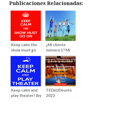
Publicaciones Relacionadas:
Keep calm the
¿Mi cliente
show must go
número 1? Mi
on! (by Iñigo
equipo (By
Calvo)
Marta Aguilar
Barrón)
Keep calm and
TEDxUDeusto
play theater! (by
2023
Iñigo Calvo)