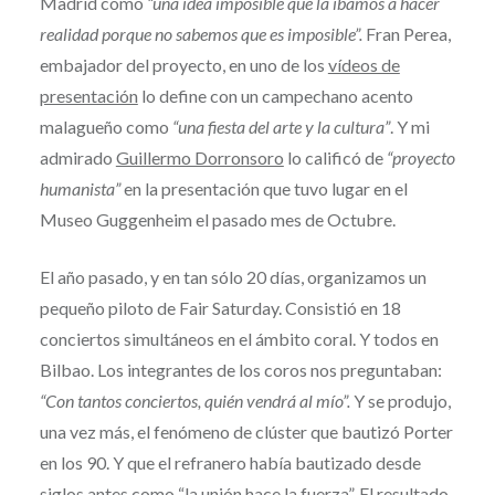
Madrid como
“una idea imposible que la íbamos a hacer
realidad porque no sabemos que es imposible”.
Fran Perea,
embajador del proyecto, en uno de los
vídeos de
presentación
lo define con un campechano acento
malagueño como
“una fiesta del arte y la cultura”
. Y mi
admirado
Guillermo Dorronsoro
lo calificó de
“proyecto
humanista”
en la presentación que tuvo lugar en el
Museo Guggenheim el pasado mes de Octubre.
El año pasado, y en tan sólo 20 días, organizamos un
pequeño piloto de Fair Saturday. Consistió en 18
conciertos simultáneos en el ámbito coral. Y todos en
Bilbao. Los integrantes de los coros nos preguntaban:
“Con tantos conciertos, quién vendrá al mío”.
Y se produjo,
una vez más, el fenómeno de clúster que bautizó Porter
en los 90. Y que el refranero había bautizado desde
siglos antes como “la unión hace la fuerza”. El resultado