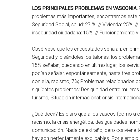
LOS PRINCIPALES PROBLEMAS EN VASCONIA.
P
problemas más importantes, encontramos este rán
Seguridad Social, salud: 27 %. // Vivienda: 25%. //
inseguridad ciudadana: 15%. // Funcionamiento y 
Obsérvese que los encuestados señalan, en primer
Seguridad y, pisándoles los talones, los problemas 
15% señalan, quedando en último lugar, los serv
podían señalar, espontáneamente, hasta tres pr
con ella, racismo, 7%; Problemas relacionados con
siguientes problemas: Desigualdad entre mujeres 
turismo; Situación internacional: crisis internaciona
¿Qué decir? Es claro que a los vascos (como a o
racismo, la crisis energética, desigualdades hom
comunicación. Nada de extraño, pero conviene te
hay son perfectamente explicables. Por ejemplo,