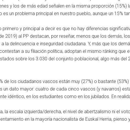
enes y los de más edad señalen en la misma proporción (15%) la
o es un problema principal en nuestro pueblo, aunque un 15% ta
primero y principal a decir es que no hay diferencias significati
s de 2019) al PP destacan, por reseñar, menos que los demás, l
la delincuencia e inseguridad ciudadana. Y, más que los demás, a
contestan a su filiación política, adoptan el mismo ránking que 
estados sobre los 3.030 del conjunto poblacional, algo más del 
0% de los ciudadanos vascos están muy (27%) o bastante (53%) s
Es un dato mayor: cuatro de cada cinco vascos (y navarros) está
nte idéntico, en los estudiantes como en los jubilados. En realidad,
la escala izquierda/derecha, el nivel de abertzalismo ni el voto
entamiento en la mayoría nacionalista de Euskal Herria, pienso 