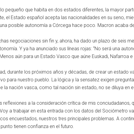
 pequeño que habita en dos estados diferentes, la mayor parte
, el Estado español acepta las nacionalidades en su seno, mie
 una posible autonomía a Córcega hace poco. Macron acaba de an
as negociaciones sin fin y, ahora, ha dado un plazo de seis me
onomía. Y ya ha anunciado sus líneas rojas: “No será una auton
. Menos aún para un Estado Vasco que aúne Euskadi, Nafarroa e 
idad, durante los próximos años y décadas, de crear un estado v
ivo para nuestro pueblo. La lógica y la sensatez exigen pregunta
la nación vasca, como tal nación sin estado, no se diluya en e
s reflexiones a la consideración crítica de mis conciudadanos, q
. Voy a trabajar en esta entrada con los datos del Sociómetro 
scos encuestados, nuestros tres principales problemas. A conti
é punto tienen confianza en el futuro.