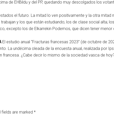
ima de EHBildu y del PP, quedando muy descolgados los votan
os el futuro. La mitad lo ven positivamente y la otra mitad n
rabajan y los que están estudiando; los de clase social alta; lo
ítico, excepto los de Elkarrekin Podemos, que dicen tener menor c
A
El estudio anual “Fracturas francesas 2023” (de octubre de 2023
to. La undécima oleada de la encuesta anual, realizada por Ips
ión francesa. ¿Cabe decir lo mismo de la sociedad vasca de hoy
 fields are marked
*