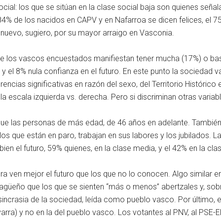
ocial: los que se sitúan en la clase social baja son quienes señal
84% de los nacidos en CAPV y en Nafarroa se dicen felices, el 7
 nuevo, sugiero, por su mayor arraigo en Vasconia.
e los vascos encuestados manifiestan tener mucha (17%) o bast
l 8% nula confianza en el futuro. En este punto la sociedad va
rencias significativas en razón del sexo, del Territorio Histórico 
 escala izquierda vs. derecha. Pero si discriminan otras variabl
 que las personas de más edad, de 46 años en adelante. También d
os que están en paro, trabajan en sus labores y los jubilados. La
 bien el futuro, 59% quienes, en la clase media, y el 42% en la cla
 ven mejor el futuro que los que no lo conocen. Algo similar en
lagüeño que los que se sienten “más o menos” abertzales y, sobr
ncrasia de la sociedad, leída como pueblo vasco. Por último, el 
ra) y no en la del pueblo vasco. Los votantes al PNV, al PSE-EE,