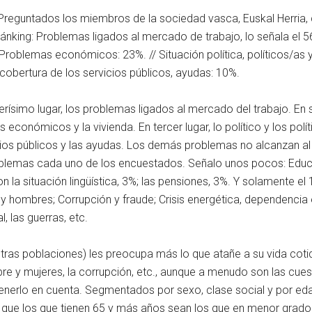
reguntados los miembros de la sociedad vasca, Euskal Herria, c
king: Problemas ligados al mercado de trabajo, lo señala el 56
 Problemas económicos: 23%. // Situación política, políticos/as y 
cobertura de los servicios públicos, ayudas: 10%.
ísimo lugar, los problemas ligados al mercado del trabajo. En s
económicos y la vivienda. En tercer lugar, lo político y los polít
icios públicos y las ayudas. Los demás problemas no alcanzan a
oblemas cada uno de los encuestados. Señalo unos pocos: Educ
 la situación lingüística, 3%; las pensiones, 3%. Y solamente e
y hombres; Corrupción y fraude; Crisis energética, dependencia e
l, las guerras, etc.
tras poblaciones) les preocupa más lo que atañe a su vida cot
bre y mujeres, la corrupción, etc., aunque a menudo son las cu
nerlo en cuenta. Segmentados por sexo, clase social y por edad
 que los que tienen 65 y más años sean los que en menor grado 