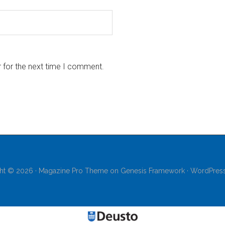
 for the next time I comment.
ht © 2026 ·
Magazine Pro Theme
on
Genesis Framework
·
WordPres