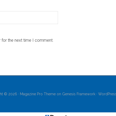
 for the next time I comment.
ht © 2026 ·
Magazine Pro Theme
on
Genesis Framework
·
WordPres