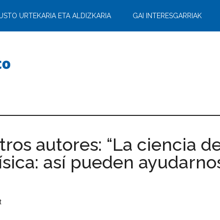
USTO URTEKARIA ETA ALDIZKARIA
GAI INTERESGARRIAK
tros autores: “La ciencia d
ísica: así pueden ayudarno
t