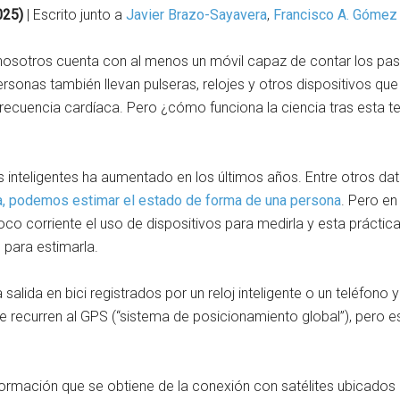
025)
| Escrito junto a
Javier Brazo-Sayavera
,
Francisco A. Gómez
nosotros cuenta con al menos un móvil capaz de contar los pas
rsonas también llevan pulseras, relojes y otros dispositivos q
frecuencia cardíaca. Pero ¿cómo funciona la ciencia tras esta t
es inteligentes ha aumentado en los últimos años. Entre otros d
lla, podemos estimar el estado de forma de una persona
. Pero e
oco corriente el uso de dispositivos para medirla y esta práctica
 para estimarla.
a salida en bici registrados por un reloj inteligente o un teléfo
 recurren al GPS (“sistema de posicionamiento global”), pero 
formación que se obtiene de la conexión con satélites ubicados e