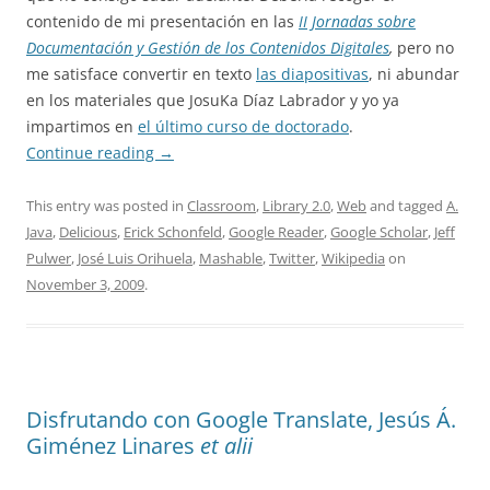
contenido de mi presentación en las
II Jornadas sobre
Documentación y Gestión de los Contenidos Digitales
,
pero no
me satisface convertir en texto
las diapositivas
, ni abundar
en los materiales que JosuKa Díaz Labrador y yo ya
impartimos en
el último curso de doctorado
.
Continue reading
→
This entry was posted in
Classroom
,
Library 2.0
,
Web
and tagged
A.
Java
,
Delicious
,
Erick Schonfeld
,
Google Reader
,
Google Scholar
,
Jeff
Pulwer
,
José Luis Orihuela
,
Mashable
,
Twitter
,
Wikipedia
on
November 3, 2009
.
Disfrutando con Google Translate, Jesús Á.
Giménez Linares
et alii