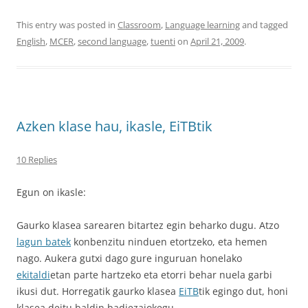
This entry was posted in
Classroom
,
Language learning
and tagged
English
,
MCER
,
second language
,
tuenti
on
April 21, 2009
.
Azken klase hau, ikasle, EiTBtik
10 Replies
Egun on ikasle:
Gaurko klasea sarearen bitartez egin beharko dugu. Atzo
lagun batek
konbenzitu ninduen etortzeko, eta hemen
nago. Aukera gutxi dago gure inguruan honelako
ekitaldi
etan parte hartzeko eta etorri behar nuela garbi
ikusi dut. Horregatik gaurko klasea
EiTB
tik egingo dut, honi
klasea deitu baldin badiezaiokegu.