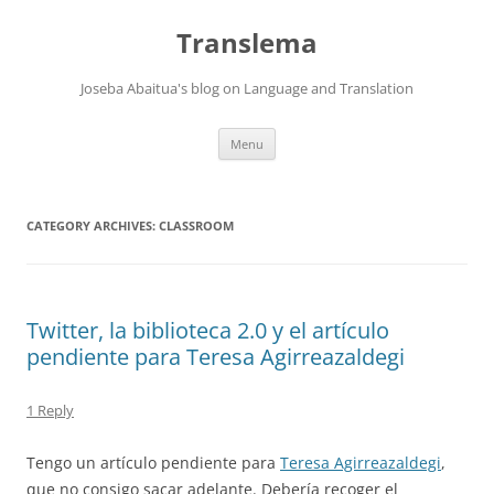
Skip
to
Translema
content
Joseba Abaitua's blog on Language and Translation
Menu
CATEGORY ARCHIVES:
CLASSROOM
Twitter, la biblioteca 2.0 y el artículo
pendiente para Teresa Agirreazaldegi
1 Reply
Tengo un artículo pendiente para
Teresa Agirreazaldegi
,
que no consigo sacar adelante. Debería recoger el