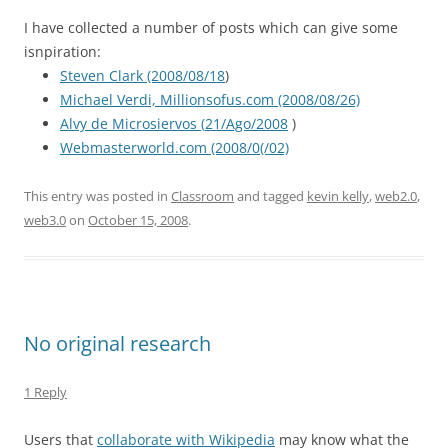
I have collected a number of posts which can give some
isnpiration:
Steven Clark (2008/08/18
)
Michael Verdi, Millionsofus.com (2008/08/26)
Alvy de Microsiervos (
21/Ago/2008
)
Webmasterworld.com (2008/0(/02)
This entry was posted in
Classroom
and tagged
kevin kelly
,
web2.0
,
web3.0
on
October 15, 2008
.
No original research
1 Reply
Users that
collaborate with Wikipedia
may know what the