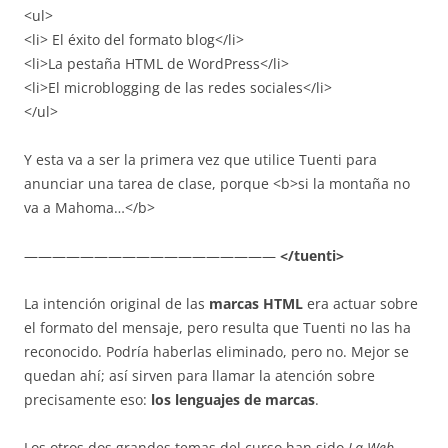
<ul>
<li> El éxito del formato blog</li>
<li>La pestaña HTML de WordPress</li>
<li>El microblogging de las redes sociales</li>
</ul>
Y esta va a ser la primera vez que utilice Tuenti para
anunciar una tarea de clase, porque <b>si la montaña no
va a Mahoma…</b>
——————————————————
</tuenti>
La intención original de las
marcas HTML
era actuar sobre
el formato del mensaje, pero resulta que Tuenti no las ha
reconocido. Podría haberlas eliminado, pero no. Mejor se
quedan ahí; así sirven para llamar la atención sobre
precisamente eso:
los lenguajes de marcas
.
Los otros dos grandes temas del curso han sido
La Web