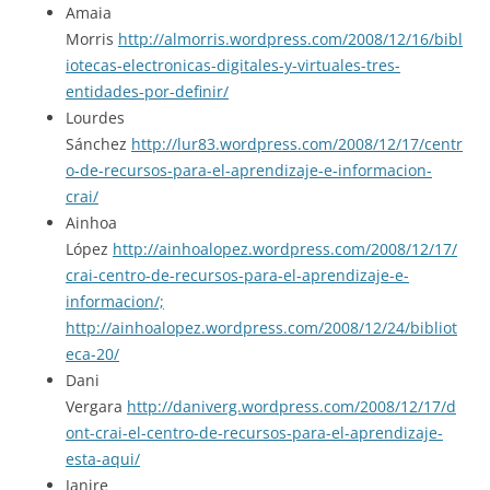
Amaia
Morris
http://almorris.wordpress.com/2008/12/16/bibl
iotecas-electronicas-digitales-y-virtuales-tres-
entidades-por-definir/
Lourdes
Sánchez
http://lur83.wordpress.com/2008/12/17/centr
o-de-recursos-para-el-aprendizaje-e-informacion-
crai/
Ainhoa
López
http://ainhoalopez.wordpress.com/2008/12/17/
crai-centro-de-recursos-para-el-aprendizaje-e-
informacion/;
http://ainhoalopez.wordpress.com/2008/12/24/bibliot
eca-20/
Dani
Vergara
http://daniverg.wordpress.com/2008/12/17/d
ont-crai-el-centro-de-recursos-para-el-aprendizaje-
esta-aqui/
Janire