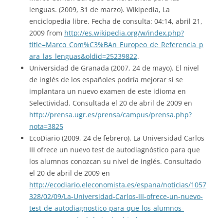
lenguas. (2009, 31 de marzo). Wikipedia, La
enciclopedia libre. Fecha de consulta: 04:14, abril 21,
2009 from
http://es.wikipedia.org/w/index.php?
title=Marco_Com%C3%BAn_Europeo_de_Referencia_p
ara_las_lenguas&oldid=25239822
.
Universidad de Granada (2007, 24 de mayo). El nivel
de inglés de los españoles podría mejorar si se
implantara un nuevo examen de este idioma en
Selectividad. Consultada el 20 de abril de 2009 en
http://prensa.ugr.es/prensa/campus/prensa.php?
nota=3825
EcoDiario (2009, 24 de febrero). La Universidad Carlos
III ofrece un nuevo test de autodiagnóstico para que
los alumnos conozcan su nivel de inglés. Consultado
el 20 de abril de 2009 en
http://ecodiario.eleconomista.es/espana/noticias/1057
328/02/09/La-Universidad-Carlos-III-ofrece-un-nuevo-
test-de-autodiagnostico-para-que-los-alumnos-