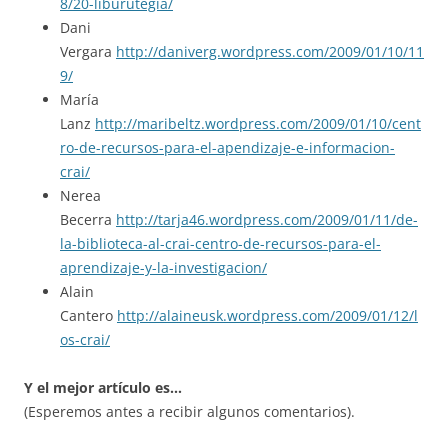
8/20-liburutegia/
Dani
Vergara
http://daniverg.wordpress.com/2009/01/10/11
9/
María
Lanz
http://maribeltz.wordpress.com/2009/01/10/cent
ro-de-recursos-para-el-apendizaje-e-informacion-
crai/
Nerea
Becerra
http://tarja46.wordpress.com/2009/01/11/de-
la-biblioteca-al-crai-centro-de-recursos-para-el-
aprendizaje-y-la-investigacion/
Alain
Cantero
http://alaineusk.wordpress.com/2009/01/12/l
os-crai/
Y el mejor artículo es…
(Esperemos antes a recibir algunos comentarios).