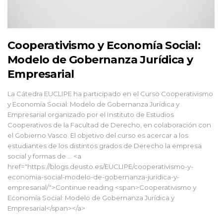
Cooperativismo y Economía Social:
Modelo de Gobernanza Jurídica y
Empresarial
La Cátedra EUCLIPE ha participado en el Curso Cooperativismo
y Economía Social: Modelo de Gobernanza Jurídica y
Empresarial organizado por el Instituto de Estudios
Cooperativos de la Facultad de Derecho, en colaboración con
el Gobierno Vasco. El objetivo del curso es acercar a los
estudiantes de los distintos grados de Derecho la empresa
social y formas de … <a
href="https://blogs.deusto.es/EUCLIPE/cooperativismo-y-
economia-social-modelo-de-gobernanza-juridica-y-
empresarial/">Continue reading <span>Cooperativismo y
Economía Social: Modelo de Gobernanza Jurídica y
Empresarial</span></a>