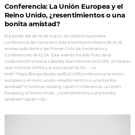
Conferencia: La Unión Europea y el
Reino Unido, ¿resentimientos o una
bonita amistad?
El pasado día de 16 de marzo, se celebró la primera
conferencia del Seminario sobre los Nuevos Retos de la UE
enmarcada dentro del Primer Ciclo de Seminarios y
Conferencias de ELSA. Este evento ha sido fruto de la
colaboración entre la Cátedra Jean Monnet EUCLIPE, el Módulo
Jean Monnet SAPIA y la asociación ELSA. … <a
href="https://blogs.deusto.es/EUCLIPE/conferencia-la-union-
europea-y-el-reino-unido-resentimientos-o-una-bonita-
amistad/">Continue reading <span>Conferencia: La Unión
Europea y el Reino Unido, ¿resentimientos o una bonita
amistad?</span></a>