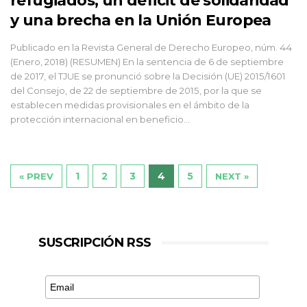
refugiados, un déficit de solidaridad
y una brecha en la Unión Europea
Publicado en la Revista General de Derecho Europeo, núm. 44
(Enero, 2018) (RESUMEN) En la sentencia de 6 de septiembre
de 2017, el TJUE se pronunció sobre la Decisión (UE) 2015/1601
del Consejo, de 22 de septiembre de 2015, por la que se
establecen medidas provisionales en el ámbito de la
protección internacional en beneficio...
1
2
3
4
5
« PREV
NEXT »
SUSCRIPCIÓN RSS