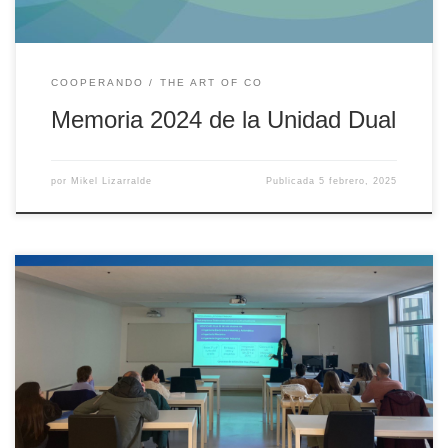
COOPERANDO
THE ART OF CO
Memoria 2024 de la Unidad Dual
por
Mikel Lizarralde
Publicada
5 febrero, 2025
¿Por qué estudiar un máster dual en la Universidad de Deusto? Os
mostramos las razones por las que una persona que se está
preparando para dar el salto al mundo profesional y quiere
estudiar un máster debería tener en cuenta lo que ofrece un
posgrado dual. Un máster dual ofrece […]