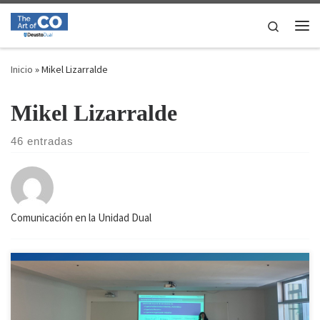
Saltar al contenido
Search
Me
Inicio
»
Mikel Lizarralde
Mikel Lizarralde
46 entradas
Comunicación en la Unidad Dual
¿Estás pensando en estudiar un posgrado en el curso 2026-27?