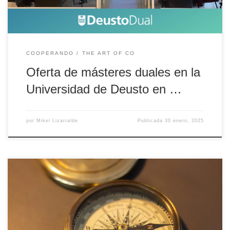
COOPERANDO
THE ART OF CO
Oferta de másteres duales en la
Universidad de Deusto en …
por
Mikel Lizarralde
Publicada
30 enero, 2025
8 años de rigor, calidad y un objetivo claro que nos guía para
capacitar de manera más completa al alumnado. Así vemos y
vivimos la formación dual universitaria. Escribo estas líneas 8 años