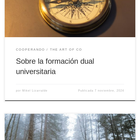
después de que comenzáramos a diseñar e implantar titulaciones
duales, tanto de grado como de posgrado, gracias […]
COOPERANDO
THE ART OF CO
Sobre la formación dual
universitaria
por
Mikel Lizarralde
Publicada
7 noviembre, 2024
Desde la Escuela para la Facilitación Dual tenemos definidas