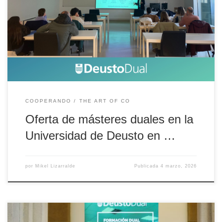
¿Has valorado que sea dual? ¿Conoces los beneficios que te
aporta la formación dual y cómo te puede ayudar? En la
Universidad de Deusto contamos con un modelo propio pionero
que aborda la formación dual universitaria poniendo en el centro
[…]
COOPERANDO
THE ART OF CO
Oferta de másteres duales en la
Universidad de Deusto en …
por
Mikel Lizarralde
Publicada
4 marzo, 2026