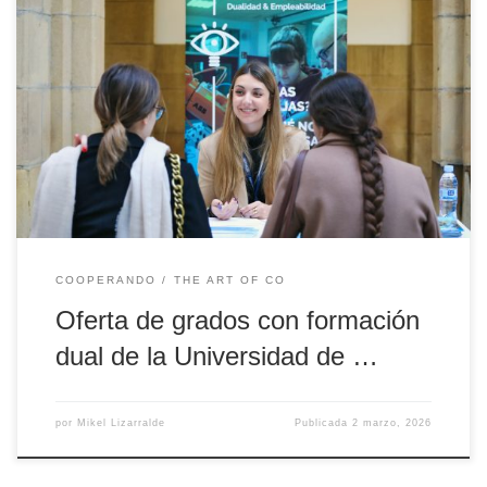
¿Estás pensando estudiar un grado y no tienes claro por dónde
tirar? Apunta un concepto a tener en cuenta: la formación dual
universitaria. ¿Por qué? Porque la formación dual universitaria
tiene cuatro claros beneficios: Aprenderás en proyectos reales. Lo
harás en empresas y organizaciones punteras. Podrás auto-
financiarte la formación. Acelerarás […]
COOPERANDO
THE ART OF CO
Oferta de grados con formación
dual de la Universidad de …
por
Mikel Lizarralde
Publicada
2 marzo, 2026