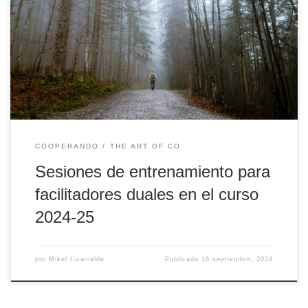
cuáles son las competencias que debe tener un buen facilitador
dual y tenemos diseñado un itinerario de entrenamientos
específico para este rol: Recuerda que estas sesiones de
entrenamiento son exclusivas para los colaboradores duales de la
Universidad de Deusto. Si tienes […]
COOPERANDO
THE ART OF CO
Sesiones de entrenamiento para
facilitadores duales en el curso
2024-25
por
Mikel Lizarralde
Publicada
18 septiembre, 2024