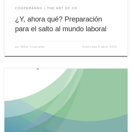
COOPERANDO
THE ART OF CO
¿Y, ahora qué? Preparación
para el salto al mundo laboral
por
Mikel Lizarralde
Publicada
9 abril, 2025
En el documento que encontrarás más abajo podrás ver cuáles
han sido los principales hitos de la Formación Dual Universitaria en
la Universidad de Deusto durante el año 2024. Aquí puedes ver la
Memoria en euskera (PDF). MIKEL LIZARRALDE · COlaborador en la
Unidad Dual. Heading COoperandoThe Art of CO […]