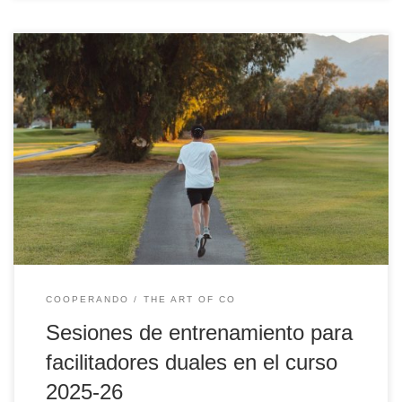
Desde la Escuela para la Facilitación Dual tenemos definidas
cuáles son las competencias que debe tener un buen facilitador
dual y tenemos diseñado un itinerario de entrenamientos
específico para este rol: Este itinerario formativo es exclusivo para
el eCOsistema dual de la Universidad de Deusto y ofrecerá las
siguientes sesiones […]
COOPERANDO
THE ART OF CO
Sesiones de entrenamiento para
facilitadores duales en el curso
2025-26