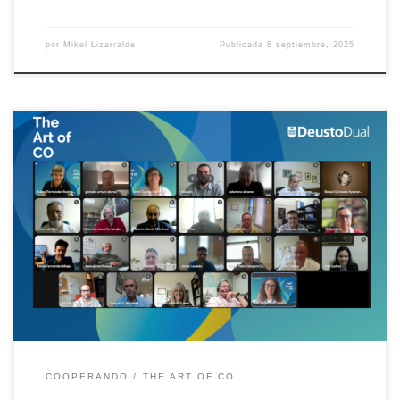
por
Mikel Lizarralde
Publicada
8 septiembre, 2025
La dualidad no es una moda, es una transformación Hace un par
de años participamos en la Deusto Summer School organizada
por nuestras compañeras de Deusto Internacional. Entonces nos
propusimos un objetivo claro: dar a conocer el Modelo Deusto de
Formación Dual y despertar el interés de otras universidades por
[…]
COOPERANDO
THE ART OF CO