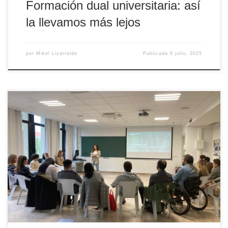
Formación dual universitaria: así
la llevamos más lejos
por
Mikel Lizarralde
Publicada
8 julio, 2025
Hace cinco años tuvimos la suerte de incorporarnos a las sesiones
“Y, ¿ahora qué?” organizadas por la Unidad Dual para aquellas
personas que finalizaban su formación dual y se acercaban al
momento en el que tenían que decidir cómo afrontar el futuro
inmediato. Las alternativas que se les presentan a […]