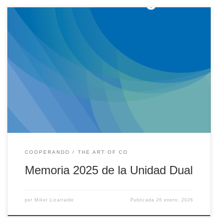
En el documento que encontrarás más abajo podrás ver cuáles
han sido los principales hitos de la Formación Dual Universitaria en
la Universidad de Deusto durante el año 2025. Aquí puedes ver la
Memoria de 2025 en euskera (PDF). MIKEL LIZARRALDE ·
COlaborador en la Unidad Dual.
COOPERANDO
THE ART OF CO
Memoria 2025 de la Unidad Dual
por
Mikel Lizarralde
Publicada
26 enero, 2026