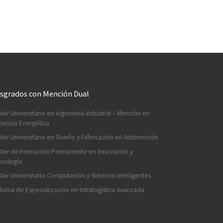
sgrados con Mención Dual
ter Universitario en Ingeniería Industrial – Mención en
ciencia Energética
ter Universitario en Diseño y Fabricación en Automoción
ter de Formación Permanente en Innovación y
nología
ter Universitario Computación y Sistemas Inteligentes
loma de Especialización en Intralogística Avanzada