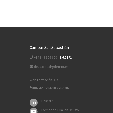
Campus San Sebastián
+34 943 326 600
- Ext:5171
deusto.dual@deusto.es
Web Formación Dual
Formación dual universitaria
LinkedIN
Formación Dual en Deusto