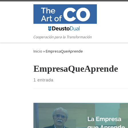
Saltar al contenido
Cooperación para la Transformación
Inicio
»
EmpresaQueAprende
EmpresaQueAprende
1 entrada
El Presidente del Consejo Asesor de Deusto Social