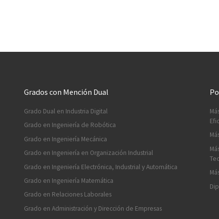
Grados con Mención Dual
Po
Grado Dual en Industria Digital
Más
Efi
Grado en Ingeniería de Robótica
Más
Grado en Ingeniería Mecánica
Más
Grado en Ingeniería en Organización Industrial
Tec
Grado en Ingeniería Electrónica, Industrial y Automática
Más
Grado en Ingeniería Matemática
Dip
Grado en Relaciones Laborales
Grado en Administración y Dirección de Empresas