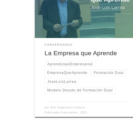
Lab, José Luis Larrea indica la relevancia que tiene el
aprendizaje en la Empresa.
CONVERSANDO
La Empresa que Aprende
AprendizajeEmpresarial
EmpresaQueAprende
Formación Dual
JoseLuisLarrea
Modelo Deusto de Formación Dual
por
Ane Sagarzazu Zulaica
Publicada
9 diciembre, 2021