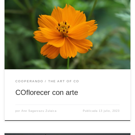
Mi nombre es María Ollo, soy asesora de desarrollo personal y gran
parte de mi actividad profesional la dedico al acompañamiento y
asesoramiento de mis clientes en el desarrollo de su bienestar
emocional. El inicio de mi colaboración con la Unidad Dual
coincide con el nacimiento del Máster Dual en […]
COOPERANDO
THE ART OF CO
COflorecer con arte
por
Ane Sagarzazu Zulaica
Publicada
13 julio, 2023