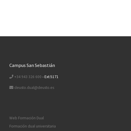
Campus San Sebastián
+34 943 326 600
- Ext:5171
deusto.dual@deusto.es
Web Formación Dual
Formación dual universitaria