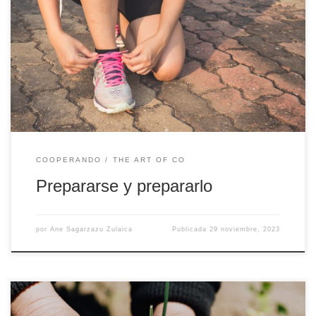
Hace unos pocos días realizamos la sesión de “Cómo dar un buen
feedback” de la Escuela para la Facilitación Dual orientada a las
personas facilitadoras duales del ecosistema. En la misma, la
facilitadora Ainhoa Gorostidi incidía en la importancia de la
preparación a la hora de dar el feedback. La […]
COOPERANDO
THE ART OF CO
Prepararse y prepararlo
por
Ane Sagarzazu Zulaica
Publicada
29 noviembre, 2023