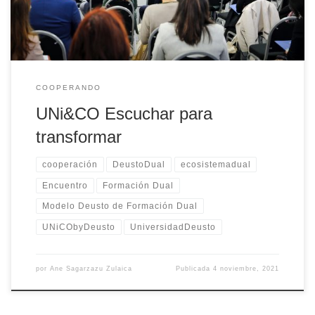
COOPERANDO
UNi&CO Escuchar para
transformar
cooperación
DeustoDual
ecosistemadual
Encuentro
Formación Dual
Modelo Deusto de Formación Dual
UNiCObyDeusto
UniversidadDeusto
por
Ane Sagarzazu Zulaica
Publicada
4 noviembre, 2021