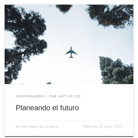
Las cálidas temperaturas y los días cada vez más largos nos avisan
de que el verano está llamando a la puerta, y con él, el final de
curso. Un momento lleno de emociones encontradas en la vida de
un participante dual tal y como lo compartíamos en el post del
[…]
COOPERANDO
THE ART OF CO
Planeando el futuro
por
Ane Sagarzazu Zulaica
Publicada
29 mayo, 2023