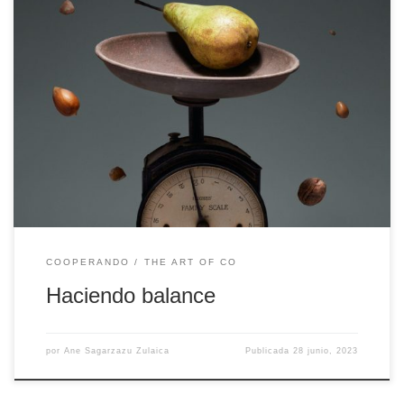
El final del curso académico 2022-2023 se acerca, y como siempre
que termina algo, nos gustaría hacer un repaso y un balance de lo
acontecido durante este curso. Este año ha sido un año repleto de
novedades, con nuevas formas de hacer, nuevas sesiones
diseñadas y nuevas personas que se […]
COOPERANDO
THE ART OF CO
Haciendo balance
por
Ane Sagarzazu Zulaica
Publicada
28 junio, 2023