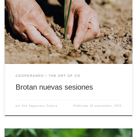
El descanso es clave en cualquier proceso de entrenamiento: nos
permite parar, reflexionar y coger fuerzas para comenzar de
nuevo. También lo es en los procesos de cultivo: gracias al
barbecho nacen brotes más fuertes y cosechas más fructíferas. Y
así hemos hecho también en la Unidad Dual; hemos reposado […]
COOPERANDO
THE ART OF CO
Brotan nuevas sesiones
por
Ane Sagarzazu Zulaica
Publicada
29 septiembre, 2023