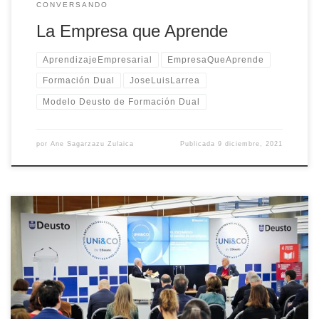
CONVERSANDO
La Empresa que Aprende
AprendizajeEmpresarial
EmpresaQueAprende
Formación Dual
JoseLuisLarrea
Modelo Deusto de Formación Dual
por
Ane Sagarzazu Zulaica
Publicada
9 diciembre, 2021
Descubre la experiencia de Julia Salas en UNi&CO, el primer
Encuentro sobre Formación Dual entre Universidad y Empresa.